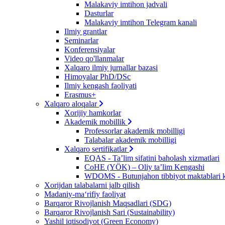
Malakaviy imtihon jadvali
Dasturlar
Malakaviy imtihon Telegram kanali
Ilmiy grantlar
Seminarlar
Konferensiyalar
Video qo'llanmalar
Xalqaro ilmiy jurnallar bazasi
Himoyalar PhD/DSc
Ilmiy kengash faoliyati
Erasmus+
Xalqaro aloqalar
Xorijiy hamkorlar
Akademik mobillik
Professorlar akademik mobilligi
Talabalar akademik mobilligi
Xalqaro sertifikatlar
EQAS - Ta’lim sifatini baholash xizmatlari
CoHE (YÖK) – Oliy ta’lim Kengashi
WDOMS - Butunjahon tibbiyot maktablari k
Xorijdan talabalarni jalb qilish
Madaniy-ma‘rifiy faoliyat
Barqaror Rivojlanish Maqsadlari (SDG)
Barqaror Rivojlanish Sari (Sustainability)
Yashil iqtisodiyot (Green Economy)