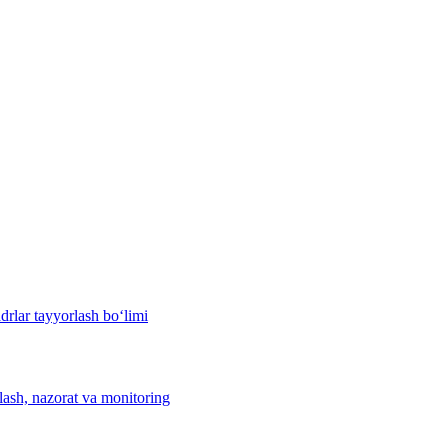
drlar tayyorlash bo‘limi
hlash, nazorat va monitoring