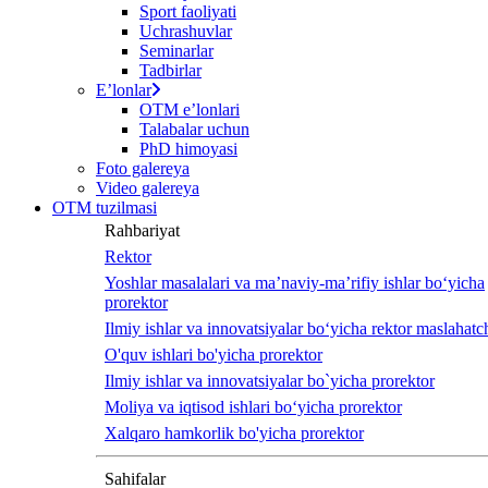
Sport faoliyati
Uchrashuvlar
Seminarlar
Tadbirlar
Eʼlonlar
OTM eʼlonlari
Talabalar uchun
PhD himoyasi
Foto galereya
Video galereya
OTM tuzilmasi
Rahbariyat
Rektor
Yoshlar masalalari va ma’naviy-ma’rifiy ishlar bo‘yicha
prorektor
Ilmiy ishlar va innovatsiyalar bo‘yicha rektor maslahatch
O'quv ishlari bo'yicha prorektor
Ilmiy ishlar va innovatsiyalar bo`yicha prorektor
Moliya va iqtisod ishlari bo‘yicha prorektor
Xalqaro hamkorlik bo'yicha prorektor
Sahifalar