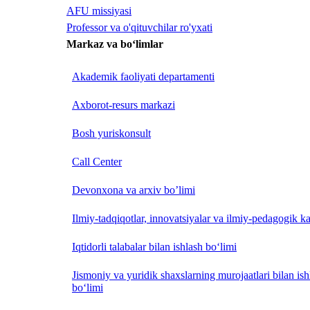
AFU missiyasi
Professor va o'qituvchilar ro'yxati
Markaz va bo‘limlar
Akademik faoliyati departamenti
Axborot-resurs markazi
Bosh yuriskonsult
Call Center
Devonxona va arxiv bo’limi
Ilmiy-tadqiqotlar, innovatsiyalar va ilmiy-pedagogik ka
Iqtidorli talabalar bilan ishlash bo‘limi
Jismoniy va yuridik shaxslarning murojaatlari bilan is
bo‘limi