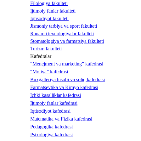
Filologiya fakulteti
Ijtimoiy fanlar fakulteti
Iqtisodiyot fakulteti
Jismoniy tarbiya va sport fakulteti
Raqamli texnologiyalar fakulteti
Stomatologiya va farmatsiya fakulteti
Turizm fakulteti
Kafedralar
“Menejment va marketing” kafedrasi
“Moliya” kafedrasi
Buxgalteriya hisobi va soliq kafedrasi
Farmatsevtika va Kimyo kafedrasi
Ichki kasalliklar kafedrasi
Ijtimoiy fanlar kafedrasi
Iqtisodiyot kafedrasi
Matematika va Fizika kafedrasi
Pedagogika kafedrasi
Psixologiya kafedrasi