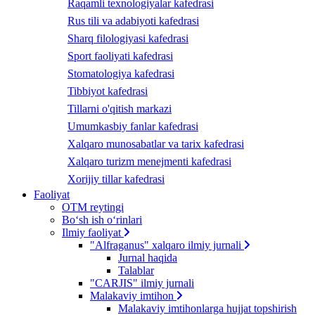
Raqamli texnologiyalar kafedrasi
Rus tili va adabiyoti kafedrasi
Sharq filologiyasi kafedrasi
Sport faoliyati kafedrasi
Stomatologiya kafedrasi
Tibbiyot kafedrasi
Tillarni o'qitish markazi
Umumkasbiy fanlar kafedrasi
Xalqaro munosabatlar va tarix kafedrasi
Xalqaro turizm menejmenti kafedrasi
Xorijiy tillar kafedrasi
Faoliyat
OTM reytingi
Bo‘sh ish o‘rinlari
Ilmiy faoliyat
"Alfraganus" xalqaro ilmiy jurnali
Jurnal haqida
Talablar
"CARJIS" ilmiy jurnali
Malakaviy imtihon
Malakaviy imtihonlarga hujjat topshirish