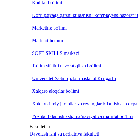
Kadrlar bo‘limi
Korrupsiyaga qarshi kurashish “komplayens-nazorat” t
Marketing bo'limi
Matbuot bo'limi
SOFT SKILLS markazi
Ta’lim sifatini nazorat qilish bo‘limi
Universitet Xotin-qizlar maslahat Kengashi
Xalqaro aloqalar bo'limi
Xalqaro ilmiy jurnallar va reytinglar bilan ishlash depa
Yoshlar bilan ishlash, ma’naviyat va ma’rifat bo‘limi
Fakultetlar
Davolash ishi va pediatriya fakulteti