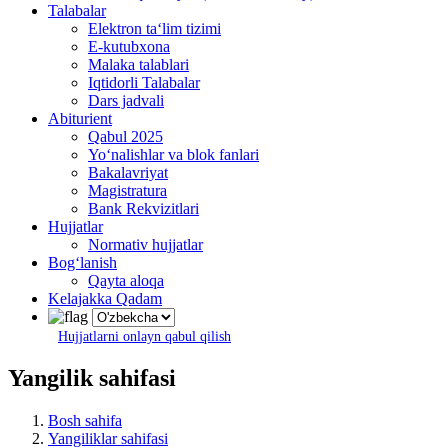
Talabalar
Elektron ta‘lim tizimi
E-kutubxona
Malaka talablari
Iqtidorli Talabalar
Dars jadvali
Abiturient
Qabul 2025
Yo‘nalishlar va blok fanlari
Bakalavriyat
Magistratura
Bank Rekvizitlari
Hujjatlar
Normativ hujjatlar
Bog‘lanish
Qayta aloqa
Kelajakka Qadam
Hujjatlarni onlayn qabul qilish
Yangilik sahifasi
Bosh sahifa
Yangiliklar sahifasi