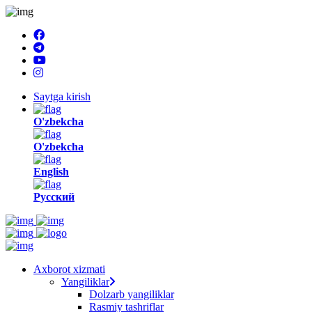
Saytga kirish
O'zbekcha
O'zbekcha
English
Русский
Axborot xizmati
Yangiliklar
Dolzarb yangiliklar
Rasmiy tashriflar