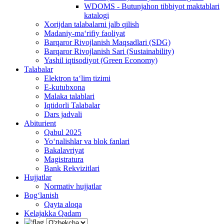
WDOMS - Butunjahon tibbiyot maktablari
katalogi
Xorijdan talabalarni jalb qilish
Madaniy-ma‘rifiy faoliyat
Barqaror Rivojlanish Maqsadlari (SDG)
Barqaror Rivojlanish Sari (Sustainability)
Yashil iqtisodiyot (Green Economy)
Talabalar
Elektron ta‘lim tizimi
E-kutubxona
Malaka talablari
Iqtidorli Talabalar
Dars jadvali
Abiturient
Qabul 2025
Yo‘nalishlar va blok fanlari
Bakalavriyat
Magistratura
Bank Rekvizitlari
Hujjatlar
Normativ hujjatlar
Bog‘lanish
Qayta aloqa
Kelajakka Qadam