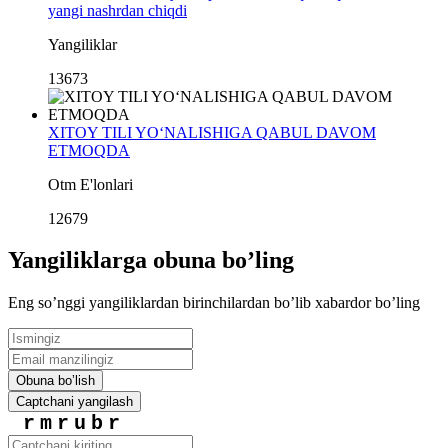
yangi nashrdan chiqdi
Yangiliklar
13673
XITOY TILI YO‘NALISHIGA QABUL DAVOM
ETMOQDA
Otm E'lonlari
12679
Yangiliklarga obuna boʼling
Eng soʼnggi yangiliklardan birinchilardan boʼlib xabardor boʼling
Obuna boʼlish
Captchani yangilash
rmrubr