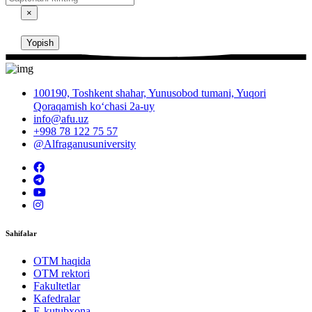
×
Yopish
100190, Toshkent shahar, Yunusobod tumani, Yuqori
Qoraqamish ko‘chasi 2a-uy
info@afu.uz
+998 78 122 75 57
@Alfraganusuniversity
Sahifalar
OTM haqida
OTM rektori
Fakultetlar
Kafedralar
E-kutubxona