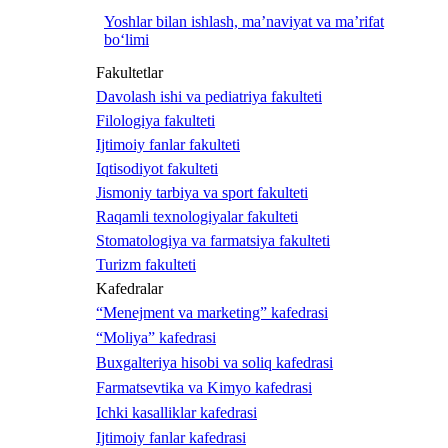
Yoshlar bilan ishlash, ma’naviyat va ma’rifat
bo‘limi
Fakultetlar
Davolash ishi va pediatriya fakulteti
Filologiya fakulteti
Ijtimoiy fanlar fakulteti
Iqtisodiyot fakulteti
Jismoniy tarbiya va sport fakulteti
Raqamli texnologiyalar fakulteti
Stomatologiya va farmatsiya fakulteti
Turizm fakulteti
Kafedralar
“Menejment va marketing” kafedrasi
“Moliya” kafedrasi
Buxgalteriya hisobi va soliq kafedrasi
Farmatsevtika va Kimyo kafedrasi
Ichki kasalliklar kafedrasi
Ijtimoiy fanlar kafedrasi