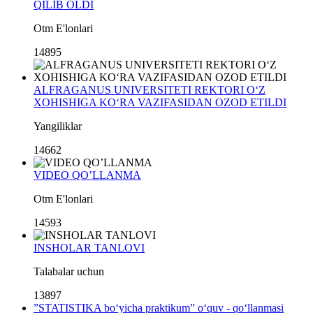
QILIB OLDI
Otm E'lonlari
14895
ALFRAGANUS UNIVERSITETI REKTORI O‘Z
XOHISHIGA KO‘RA VAZIFASIDAN OZOD ETILDI
Yangiliklar
14662
VIDEO QO’LLANMA
Otm E'lonlari
14593
INSHOLAR TANLOVI
Talabalar uchun
13897
”STATISTIKA bo‘yicha praktikum” o‘quv - qo‘llanmasi