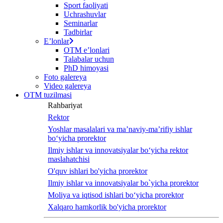
Sport faoliyati
Uchrashuvlar
Seminarlar
Tadbirlar
Eʼlonlar
OTM eʼlonlari
Talabalar uchun
PhD himoyasi
Foto galereya
Video galereya
OTM tuzilmasi
Rahbariyat
Rektor
Yoshlar masalalari va ma’naviy-ma’rifiy ishlar
bo‘yicha prorektor
Ilmiy ishlar va innovatsiyalar bo‘yicha rektor
maslahatchisi
O'quv ishlari bo'yicha prorektor
Ilmiy ishlar va innovatsiyalar bo`yicha prorektor
Moliya va iqtisod ishlari bo‘yicha prorektor
Xalqaro hamkorlik bo'yicha prorektor