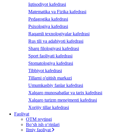
Iqtisodiyot kafedrasi
Matematika va Fizika kafedrasi
Pedagogika kafedrasi
Psixologiya kafedrasi
Raqamli texnologiyalar kafedrasi
Rus tili va adabiyoti kafedrasi
Sharq filologiyasi kafedrasi
Sport faoliyati kafedrasi
Stomatologiya kafedrasi
Tibbiyot kafedrasi
Tillarni o'qitish markazi
Umumkasbiy fanlar kafedrasi
Xalqaro munosabatlar va tarix kafedrasi
Xalqaro turizm menejmenti kafedrasi
Xorijiy tillar kafedrasi
Faoliyat
OTM reytingi
Bo‘sh ish o‘rinlari
Ilmiy faoliyat