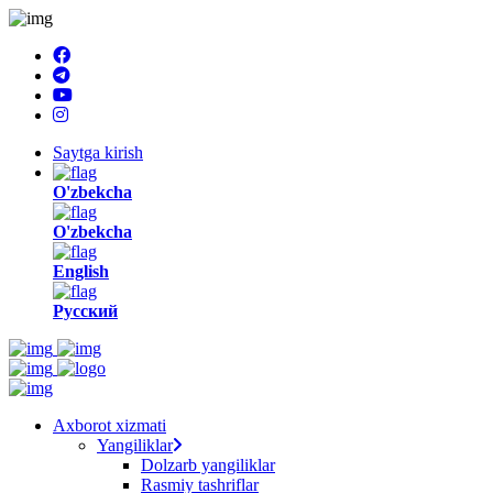
Saytga kirish
O'zbekcha
O'zbekcha
English
Русский
Axborot xizmati
Yangiliklar
Dolzarb yangiliklar
Rasmiy tashriflar