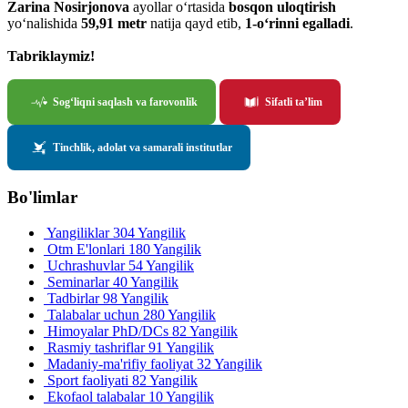
Zarina Nosirjonova
ayollar o‘rtasida
bosqon uloqtirish
yo‘nalishida
59,91 metr
natija qayd etib,
1-o‘rinni egalladi
.
Tabriklaymiz!
Sog‘liqni saqlash va farovonlik
Sifatli ta’lim
Tinchlik, adolat va samarali institutlar
Bo'limlar
Yangiliklar
304 Yangilik
Otm E'lonlari
180 Yangilik
Uchrashuvlar
54 Yangilik
Seminarlar
40 Yangilik
Tadbirlar
98 Yangilik
Talabalar uchun
280 Yangilik
Himoyalar PhD/DCs
82 Yangilik
Rasmiy tashriflar
91 Yangilik
Madaniy-ma'rifiy faoliyat
32 Yangilik
Sport faoliyati
82 Yangilik
Ekofaol talabalar
10 Yangilik