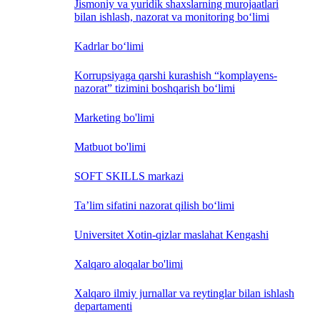
Jismoniy va yuridik shaxslarning murojaatlari
bilan ishlash, nazorat va monitoring bo‘limi
Kadrlar bo‘limi
Korrupsiyaga qarshi kurashish “komplayens-
nazorat” tizimini boshqarish bo‘limi
Marketing bo'limi
Matbuot bo'limi
SOFT SKILLS markazi
Ta’lim sifatini nazorat qilish bo‘limi
Universitet Xotin-qizlar maslahat Kengashi
Xalqaro aloqalar bo'limi
Xalqaro ilmiy jurnallar va reytinglar bilan ishlash
departamenti