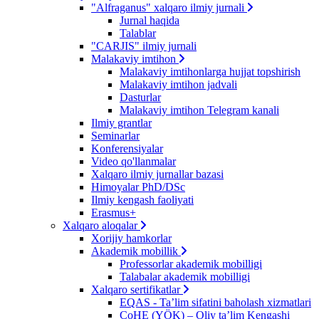
"Alfraganus" xalqaro ilmiy jurnali
Jurnal haqida
Talablar
"CARJIS" ilmiy jurnali
Malakaviy imtihon
Malakaviy imtihonlarga hujjat topshirish
Malakaviy imtihon jadvali
Dasturlar
Malakaviy imtihon Telegram kanali
Ilmiy grantlar
Seminarlar
Konferensiyalar
Video qo'llanmalar
Xalqaro ilmiy jurnallar bazasi
Himoyalar PhD/DSc
Ilmiy kengash faoliyati
Erasmus+
Xalqaro aloqalar
Xorijiy hamkorlar
Akademik mobillik
Professorlar akademik mobilligi
Talabalar akademik mobilligi
Xalqaro sertifikatlar
EQAS - Ta’lim sifatini baholash xizmatlari
CoHE (YÖK) – Oliy ta’lim Kengashi