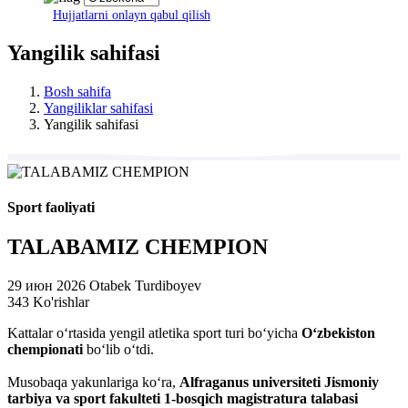
Hujjatlarni onlayn qabul qilish
Yangilik sahifasi
Bosh sahifa
Yangiliklar sahifasi
Yangilik sahifasi
Sport faoliyati
TALABAMIZ CHEMPION
29 июн 2026
Otabek Turdiboyev
343 Ko'rishlar
Kattalar o‘rtasida yengil atletika sport turi bo‘yicha
O‘zbekiston
chempionati
bo‘lib o‘tdi.
Musobaqa yakunlariga ko‘ra,
Alfraganus universiteti Jismoniy
tarbiya va sport fakulteti 1-bosqich magistratura talabasi