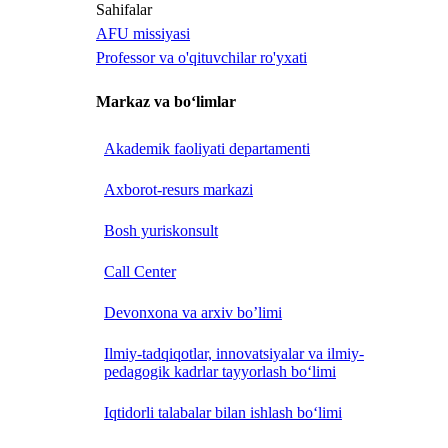
Sahifalar
AFU missiyasi
Professor va o'qituvchilar ro'yxati
Markaz va bo‘limlar
Akademik faoliyati departamenti
Axborot-resurs markazi
Bosh yuriskonsult
Call Center
Devonxona va arxiv bo’limi
Ilmiy-tadqiqotlar, innovatsiyalar va ilmiy-
pedagogik kadrlar tayyorlash bo‘limi
Iqtidorli talabalar bilan ishlash bo‘limi