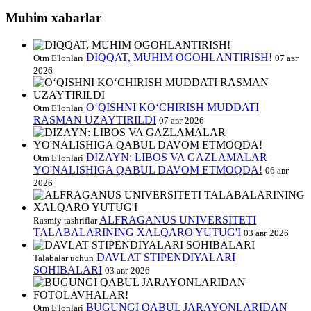
Muhim xabarlar
DIQQAT, MUHIM OGOHLANTIRISH!
Otm E'lonlari
07 авг
2026
O‘QISHNI KO‘CHIRISH MUDDATI
Otm E'lonlari
RASMAN UZAYTIRILDI
07 авг 2026
DIZAYN: LIBOS VA GAZLAMALAR
Otm E'lonlari
YO'NALISHIGA QABUL DAVOM ETMOQDA!
06 авг
2026
ALFRAGANUS UNIVERSITETI
Rasmiy tashriflar
TALABALARINING XALQARO YUTUG'I
03 авг 2026
DAVLAT STIPENDIYALARI
Talabalar uchun
SOHIBALARI
03 авг 2026
BUGUNGI QABUL JARAYONLARIDAN
Otm E'lonlari