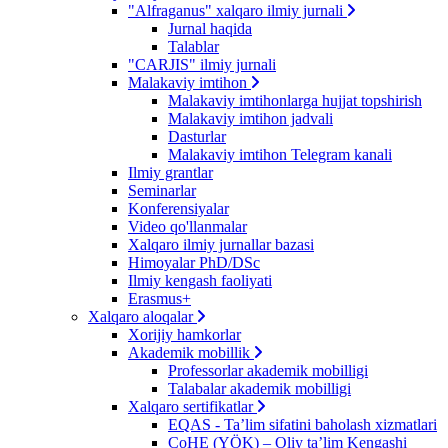
"Alfraganus" xalqaro ilmiy jurnali
Jurnal haqida
Talablar
"CARJIS" ilmiy jurnali
Malakaviy imtihon
Malakaviy imtihonlarga hujjat topshirish
Malakaviy imtihon jadvali
Dasturlar
Malakaviy imtihon Telegram kanali
Ilmiy grantlar
Seminarlar
Konferensiyalar
Video qo'llanmalar
Xalqaro ilmiy jurnallar bazasi
Himoyalar PhD/DSc
Ilmiy kengash faoliyati
Erasmus+
Xalqaro aloqalar
Xorijiy hamkorlar
Akademik mobillik
Professorlar akademik mobilligi
Talabalar akademik mobilligi
Xalqaro sertifikatlar
EQAS - Ta’lim sifatini baholash xizmatlari
CoHE (YÖK) – Oliy ta’lim Kengashi