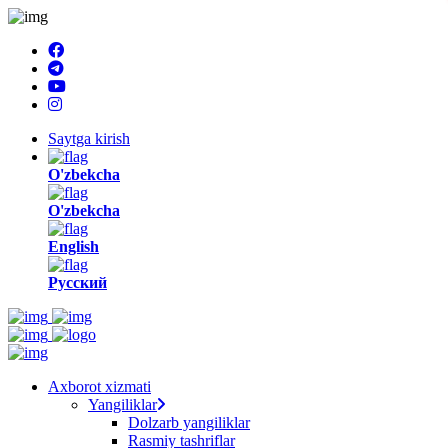
Saytga kirish
O'zbekcha
O'zbekcha
English
Русский
Axborot xizmati
Yangiliklar
Dolzarb yangiliklar
Rasmiy tashriflar