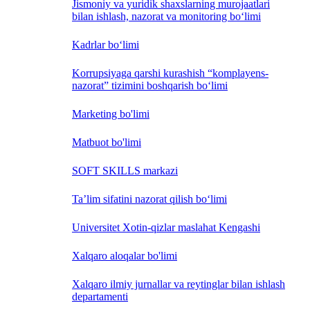
Jismoniy va yuridik shaxslarning murojaatlari
bilan ishlash, nazorat va monitoring bo‘limi
Kadrlar bo‘limi
Korrupsiyaga qarshi kurashish “komplayens-
nazorat” tizimini boshqarish bo‘limi
Marketing bo'limi
Matbuot bo'limi
SOFT SKILLS markazi
Ta’lim sifatini nazorat qilish bo‘limi
Universitet Xotin-qizlar maslahat Kengashi
Xalqaro aloqalar bo'limi
Xalqaro ilmiy jurnallar va reytinglar bilan ishlash
departamenti