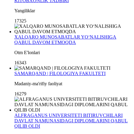
KITOBXONLIK TADBIRI
Yangiliklar
17325
XALQARO MUNOSABATLAR YO‘NALISHIGA
QABUL DAVOM ETMOQDA
Otm E'lonlari
16343
SAMARQAND | FILOLOGIYA FAKULTETI
Madaniy-ma'rifiy faoliyat
16279
ALFRAGANUS UNIVERSITETI BITIRUVCHILARI
DAVLAT NAMUNASIDAGI DIPLOMLARINI QABUL
QILIB OLDI