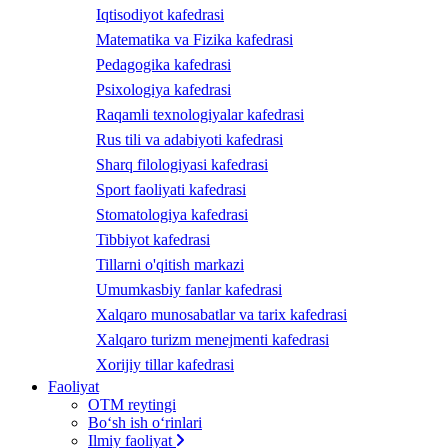
Iqtisodiyot kafedrasi
Matematika va Fizika kafedrasi
Pedagogika kafedrasi
Psixologiya kafedrasi
Raqamli texnologiyalar kafedrasi
Rus tili va adabiyoti kafedrasi
Sharq filologiyasi kafedrasi
Sport faoliyati kafedrasi
Stomatologiya kafedrasi
Tibbiyot kafedrasi
Tillarni o'qitish markazi
Umumkasbiy fanlar kafedrasi
Xalqaro munosabatlar va tarix kafedrasi
Xalqaro turizm menejmenti kafedrasi
Xorijiy tillar kafedrasi
Faoliyat
OTM reytingi
Bo‘sh ish o‘rinlari
Ilmiy faoliyat