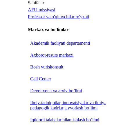
Sahifalar
AFU missiyasi
Professor va o'qituvchilar ro'yxati
Markaz va bo‘limlar
Akademik faoliyati departamenti
Axborot-resurs markazi
Bosh yuriskonsult
Call Center
Devonxona va arxiv bo’limi
Ilmiy-tadqiqotlar, innovatsiyalar va ilmiy-
pedagogik kadrlar tayyorlash bo‘limi
Iqtidorli talabalar bilan ishlash bo‘limi