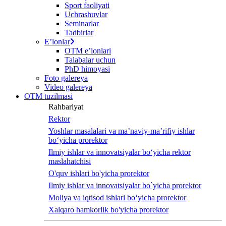
Sport faoliyati
Uchrashuvlar
Seminarlar
Tadbirlar
Eʼlonlar
OTM eʼlonlari
Talabalar uchun
PhD himoyasi
Foto galereya
Video galereya
OTM tuzilmasi
Rahbariyat
Rektor
Yoshlar masalalari va ma’naviy-ma’rifiy ishlar
bo‘yicha prorektor
Ilmiy ishlar va innovatsiyalar bo‘yicha rektor
maslahatchisi
O'quv ishlari bo'yicha prorektor
Ilmiy ishlar va innovatsiyalar bo`yicha prorektor
Moliya va iqtisod ishlari bo‘yicha prorektor
Xalqaro hamkorlik bo'yicha prorektor