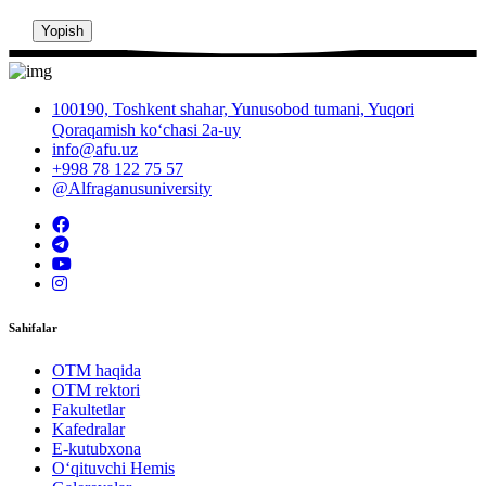
Yopish
100190, Toshkent shahar, Yunusobod tumani, Yuqori
Qoraqamish ko‘chasi 2a-uy
info@afu.uz
+998 78 122 75 57
@Alfraganusuniversity
Sahifalar
OTM haqida
OTM rektori
Fakultetlar
Kafedralar
E-kutubxona
O‘qituvchi Hemis