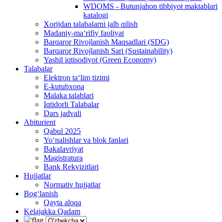
WDOMS - Butunjahon tibbiyot maktablari
katalogi
Xorijdan talabalarni jalb qilish
Madaniy-ma‘rifiy faoliyat
Barqaror Rivojlanish Maqsadlari (SDG)
Barqaror Rivojlanish Sari (Sustainability)
Yashil iqtisodiyot (Green Economy)
Talabalar
Elektron ta‘lim tizimi
E-kutubxona
Malaka talablari
Iqtidorli Talabalar
Dars jadvali
Abiturient
Qabul 2025
Yo‘nalishlar va blok fanlari
Bakalavriyat
Magistratura
Bank Rekvizitlari
Hujjatlar
Normativ hujjatlar
Bog‘lanish
Qayta aloqa
Kelajakka Qadam