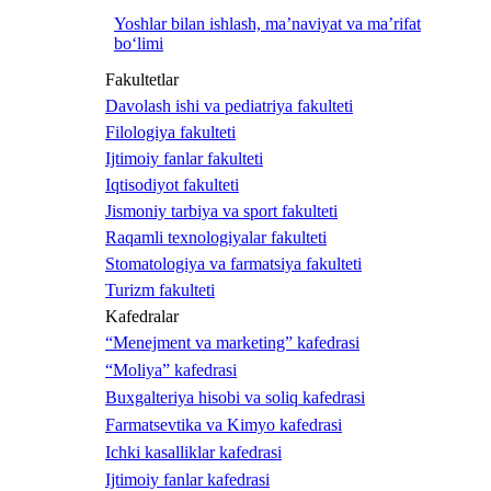
Yoshlar bilan ishlash, ma’naviyat va ma’rifat
bo‘limi
Fakultetlar
Davolash ishi va pediatriya fakulteti
Filologiya fakulteti
Ijtimoiy fanlar fakulteti
Iqtisodiyot fakulteti
Jismoniy tarbiya va sport fakulteti
Raqamli texnologiyalar fakulteti
Stomatologiya va farmatsiya fakulteti
Turizm fakulteti
Kafedralar
“Menejment va marketing” kafedrasi
“Moliya” kafedrasi
Buxgalteriya hisobi va soliq kafedrasi
Farmatsevtika va Kimyo kafedrasi
Ichki kasalliklar kafedrasi
Ijtimoiy fanlar kafedrasi