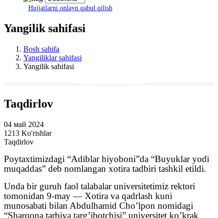
Hujjatlarni onlayn qabul qilish
Yangilik sahifasi
Bosh sahifa
Yangiliklar sahifasi
Yangilik sahifasi
Taqdirlov
04 май 2024
1213 Ko'rishlar
Taqdirlov
Poytaxtimizdagi “Adiblar hiyoboni”da “Buyuklar yodi
muqaddas” deb nomlangan xotira tadbiri tashkil etildi.
Unda bir guruh faol talabalar universitetimiz rektori
tomonidan 9-may — Xotira va qadrlash kuni
munosabati bilan Abdulhamid Cho’lpon nomidagi
“Sharqona tarbiya targ’ibotchisi” universitet ko’krak