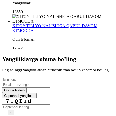
Yangiliklar
13659
XITOY TILI YO‘NALISHIGA QABUL DAVOM
ETMOQDA
Otm E'lonlari
12627
Yangiliklarga obuna boʼling
Eng soʼnggi yangiliklardan birinchilardan boʼlib xabardor boʼling
Obuna boʼlish
Captchani yangilash
7iQIid
×