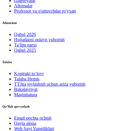
Galereyalar
Allomalar
Professor va o'qituvchilar ro'yxati
Abiturient
Qabul 2026
Hujjatlarni onlayn yuborish
Ta’lim narxi
Qabul 2025
Talaba
Kontrakt to‘lovі
Talaba Hemis
TTJga joylashish uchun ariza yuborish
Bakalavriyat
Magistratura
Qo‘llab quvvatlash
Email pochta ochish
Qayta aloqa
Web Sayt Yangiliklari