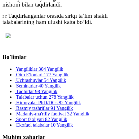
nishoni bilan taqdirlandi.
Taqdirlanganlar orasida sirtqi ta’lim shakli
r r
talabalarining ham ulushi katta bo’ldi.
Bo'limlar
Yangiliklar
304 Yangilik
Otm E'lonlari
177 Yangilik
Uchrashuvlar
54 Yangilik
Seminarlar
40 Yangilik
Tadbirlar
98 Yangilik
Talabalar uchun
278 Yangilik
Himoyalar PhD/DCs
82 Yangilik
Rasmiy tashriflar
91 Yangilik
Madaniy-ma'rifiy faoliyat
32 Yangilik
Sport faoliyati
82 Yangilik
Ekofaol talabalar
10 Yangilik
Muhim xabarlar