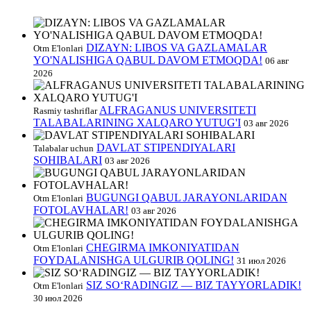
DIZAYN: LIBOS VA GAZLAMALAR
Otm E'lonlari
YO'NALISHIGA QABUL DAVOM ETMOQDA!
06 авг
2026
ALFRAGANUS UNIVERSITETI
Rasmiy tashriflar
TALABALARINING XALQARO YUTUG'I
03 авг 2026
DAVLAT STIPENDIYALARI
Talabalar uchun
SOHIBALARI
03 авг 2026
BUGUNGI QABUL JARAYONLARIDAN
Otm E'lonlari
FOTOLAVHALAR!
03 авг 2026
CHEGIRMA IMKONIYATIDAN
Otm E'lonlari
FOYDALANISHGA ULGURIB QOLING!
31 июл 2026
SIZ SO‘RADINGIZ — BIZ TAYYORLADIK!
Otm E'lonlari
30 июл 2026