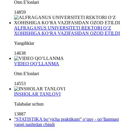
Otm E'lonlari
14859
ALFRAGANUS UNIVERSITETI REKTORI O‘Z
XOHISHIGA KO‘RA VAZIFASIDAN OZOD ETILDI
Yangiliklar
14638
VIDEO QO’LLANMA
Otm E'lonlari
14553
INSHOLAR TANLOVI
Talabalar uchun
13887
”STATISTIKA bo‘yicha praktikum” o‘quv - qo‘llanmasi
yangi nashrdan chiqdi