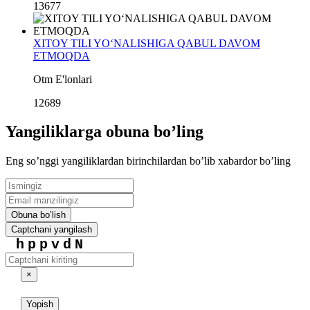
13677
XITOY TILI YO‘NALISHIGA QABUL DAVOM
ETMOQDA
Otm E'lonlari
12689
Yangiliklarga obuna boʼling
Eng soʼnggi yangiliklardan birinchilardan boʼlib xabardor boʼling
Obuna boʼlish
Captchani yangilash
hppvdN
×
Yopish