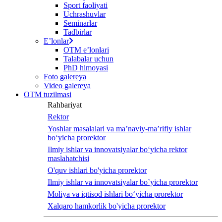
Sport faoliyati
Uchrashuvlar
Seminarlar
Tadbirlar
Eʼlonlar
OTM eʼlonlari
Talabalar uchun
PhD himoyasi
Foto galereya
Video galereya
OTM tuzilmasi
Rahbariyat
Rektor
Yoshlar masalalari va ma’naviy-ma’rifiy ishlar
bo‘yicha prorektor
Ilmiy ishlar va innovatsiyalar bo‘yicha rektor
maslahatchisi
O'quv ishlari bo'yicha prorektor
Ilmiy ishlar va innovatsiyalar bo`yicha prorektor
Moliya va iqtisod ishlari bo‘yicha prorektor
Xalqaro hamkorlik bo'yicha prorektor