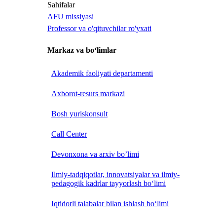
Sahifalar
AFU missiyasi
Professor va o'qituvchilar ro'yxati
Markaz va bo‘limlar
Akademik faoliyati departamenti
Axborot-resurs markazi
Bosh yuriskonsult
Call Center
Devonxona va arxiv bo’limi
Ilmiy-tadqiqotlar, innovatsiyalar va ilmiy-
pedagogik kadrlar tayyorlash bo‘limi
Iqtidorli talabalar bilan ishlash bo‘limi