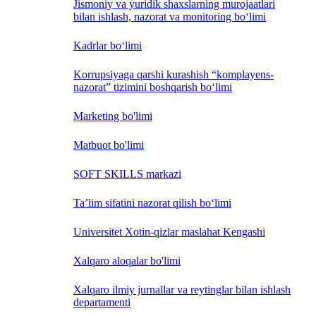
Jismoniy va yuridik shaxslarning murojaatlari
bilan ishlash, nazorat va monitoring bo‘limi
Kadrlar bo‘limi
Korrupsiyaga qarshi kurashish “komplayens-
nazorat” tizimini boshqarish bo‘limi
Marketing bo'limi
Matbuot bo'limi
SOFT SKILLS markazi
Ta’lim sifatini nazorat qilish bo‘limi
Universitet Xotin-qizlar maslahat Kengashi
Xalqaro aloqalar bo'limi
Xalqaro ilmiy jurnallar va reytinglar bilan ishlash
departamenti