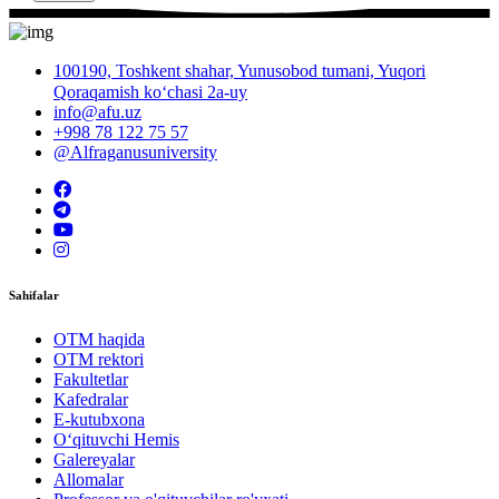
100190, Toshkent shahar, Yunusobod tumani, Yuqori
Qoraqamish ko‘chasi 2a-uy
info@afu.uz
+998 78 122 75 57
@Alfraganusuniversity
Sahifalar
OTM haqida
OTM rektori
Fakultetlar
Kafedralar
E-kutubxona
O‘qituvchi Hemis
Galereyalar
Allomalar