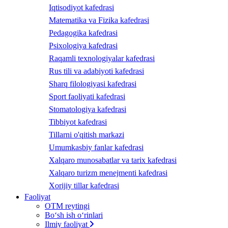
Iqtisodiyot kafedrasi
Matematika va Fizika kafedrasi
Pedagogika kafedrasi
Psixologiya kafedrasi
Raqamli texnologiyalar kafedrasi
Rus tili va adabiyoti kafedrasi
Sharq filologiyasi kafedrasi
Sport faoliyati kafedrasi
Stomatologiya kafedrasi
Tibbiyot kafedrasi
Tillarni o'qitish markazi
Umumkasbiy fanlar kafedrasi
Xalqaro munosabatlar va tarix kafedrasi
Xalqaro turizm menejmenti kafedrasi
Xorijiy tillar kafedrasi
Faoliyat
OTM reytingi
Bo‘sh ish o‘rinlari
Ilmiy faoliyat