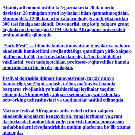
Ahamiyatli tomoni ushbu ko’rgazmalarda 20 dan ortiq
davlatlar, 20 mingdan ziyod loyihalari bilan qatnashmoqdalar.
Shuningdek, 1200 dan ortiq xalqaro ilmiy grant loyihalaridan
300 tasi finalga saralandi. Quvonarlisi, eng ko‘p xalqaro grant
loyihalarini topshirgan OTM sifatida Alfraganus universiteti
peshqadamlik qilmoqda.
“SocialFest” — ijtimoiy fanlar, innovatsion g‘oyalar va xalqaro
akademik hamkorlikni rivojlantirishga qaratilgan yirik xalqaro
platforma bo‘lib, turli davlatlardan oliy ta’lim tashkilotlari
vakillarini, yosh tadqiqotchilar, professor-o‘qituvchilar hamda
innovatorlarni bir joyda jamlagan.
Festival doirasida ijtimoiy innovatsiyalar, turkiy dunyo
hamkorligi, sog‘liqni saqlash, ta’lim, ma’naviyat hamda
barqaror rivojlanish yo‘nalishlaridagi loyihalar taqdim
etilmoqda. Shuningdek, xalqaro seminarlar, workshoplar,
networking uchrashuvlari va taqdimotlar tashkil etilmoqda.
Mazkur festival Alfraganus universiteti uchun xalqaro
akademik aloqalarni kengaytirish, yangi loyihalar va grant
dasturlarida hamkorlikni yo‘lga qo‘yish hamda innovatsion
tashabbuslarni rivojlantirishda muhim platforma bo‘lib xizmat
qilmoqda.