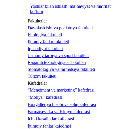
Yoshlar bilan ishlash, ma’naviyat va ma’rifat
bo‘limi
Fakultetlar
Davolash ishi va pediatriya fakulteti
Filologiya fakulteti
Ijtimoiy fanlar fakulteti
Iqtisodiyot fakulteti
Jismoniy tarbiya va sport fakulteti
Raqamli texnologiyalar fakulteti
Stomatologiya va farmatsiya fakulteti
Turizm fakulteti
Kafedralar
“Menejment va marketing” kafedrasi
“Moliya” kafedrasi
Buxgalteriya hisobi va soliq kafedrasi
Farmatsevtika va Kimyo kafedrasi
Ichki kasalliklar kafedrasi
Ijtimoiy fanlar kafedrasi