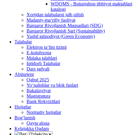
WDOMS - Butunjahon tibbiyot maktablari
katalogi
Xorijdan talabalarni jalb qilish
Madaniy-ma‘rifiy faoliyat
Barqaror Rivojlanish Maqsadlari (SDG)
Barqaror Rivojlanish Sari (Sustainability)
Yashil iqtisodiyot (Green Economy)
Talabalar
Elektron ta‘lim tizimi
E-kutubxona
Malaka talablari
Iqtidorli Talabalar
Dars jadvali
Abiturient
Qabul 2025
Yo‘nalishlar va blok fanlari
Bakalavriyat
Magistratura
Bank Rekvizitlari
Hujjatlar
Normativ hujjatlar
Bog‘lanish
Qayta aloqa
Kelajakka Qadam