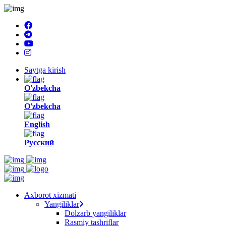
Saytga kirish
O'zbekcha
O'zbekcha
English
Русский
Axborot xizmati
Yangiliklar
Dolzarb yangiliklar
Rasmiy tashriflar