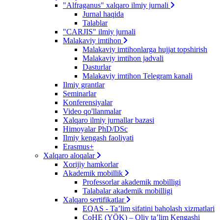
"Alfraganus" xalqaro ilmiy jurnali
Jurnal haqida
Talablar
"CARJIS" ilmiy jurnali
Malakaviy imtihon
Malakaviy imtihonlarga hujjat topshirish
Malakaviy imtihon jadvali
Dasturlar
Malakaviy imtihon Telegram kanali
Ilmiy grantlar
Seminarlar
Konferensiyalar
Video qo'llanmalar
Xalqaro ilmiy jurnallar bazasi
Himoyalar PhD/DSc
Ilmiy kengash faoliyati
Erasmus+
Xalqaro aloqalar
Xorijiy hamkorlar
Akademik mobillik
Professorlar akademik mobilligi
Talabalar akademik mobilligi
Xalqaro sertifikatlar
EQAS - Ta’lim sifatini baholash xizmatlari
CoHE (YÖK) – Oliy ta’lim Kengashi