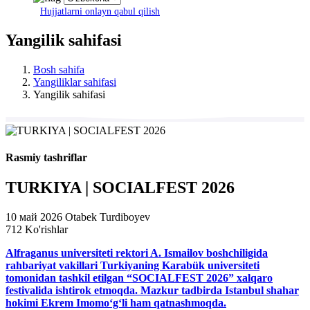
Hujjatlarni onlayn qabul qilish
Yangilik sahifasi
Bosh sahifa
Yangiliklar sahifasi
Yangilik sahifasi
Rasmiy tashriflar
TURKIYA | SOCIALFEST 2026
10 май 2026
Otabek Turdiboyev
712 Ko'rishlar
Alfraganus universiteti rektori A. Ismailov boshchiligida
rahbariyat vakillari Turkiyaning Karabük universiteti
tomonidan tashkil etilgan “SOCIALFEST 2026” xalqaro
festivalida ishtirok etmoqda. Mazkur tadbirda Istanbul shahar
hokimi Ekrem Imomoʻgʻli ham qatnashmoqda.