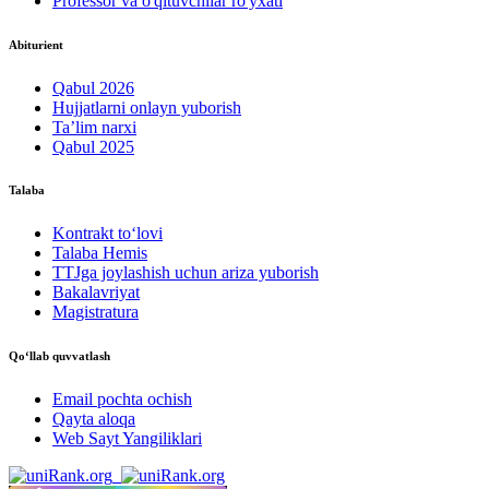
Professor va o'qituvchilar ro'yxati
Abiturient
Qabul 2026
Hujjatlarni onlayn yuborish
Ta’lim narxi
Qabul 2025
Talaba
Kontrakt to‘lovі
Talaba Hemis
TTJga joylashish uchun ariza yuborish
Bakalavriyat
Magistratura
Qo‘llab quvvatlash
Email pochta ochish
Qayta aloqa
Web Sayt Yangiliklari