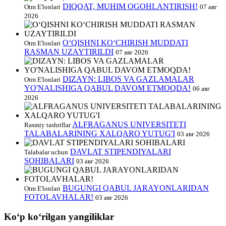
DIQQAT, MUHIM OGOHLANTIRISH!
Otm E'lonlari
07 авг
2026
O‘QISHNI KO‘CHIRISH MUDDATI
Otm E'lonlari
RASMAN UZAYTIRILDI
07 авг 2026
DIZAYN: LIBOS VA GAZLAMALAR
Otm E'lonlari
YO'NALISHIGA QABUL DAVOM ETMOQDA!
06 авг
2026
ALFRAGANUS UNIVERSITETI
Rasmiy tashriflar
TALABALARINING XALQARO YUTUG'I
03 авг 2026
DAVLAT STIPENDIYALARI
Talabalar uchun
SOHIBALARI
03 авг 2026
BUGUNGI QABUL JARAYONLARIDAN
Otm E'lonlari
FOTOLAVHALAR!
03 авг 2026
Koʻp koʻrilgan yangiliklar