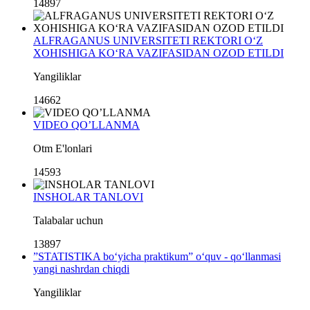
14897
ALFRAGANUS UNIVERSITETI REKTORI O‘Z
XOHISHIGA KO‘RA VAZIFASIDAN OZOD ETILDI
Yangiliklar
14662
VIDEO QO’LLANMA
Otm E'lonlari
14593
INSHOLAR TANLOVI
Talabalar uchun
13897
”STATISTIKA bo‘yicha praktikum” o‘quv - qo‘llanmasi
yangi nashrdan chiqdi
Yangiliklar