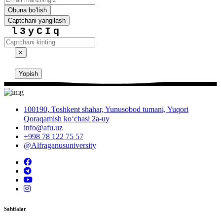
Obuna boʼlish
Captchani yangilash
l3yCIq
×
Yopish
100190, Toshkent shahar, Yunusobod tumani, Yuqori
Qoraqamish ko‘chasi 2a-uy
info@afu.uz
+998 78 122 75 57
@Alfraganusuniversity
Sahifalar