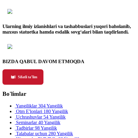
Ularning ilmiy izlanishlari va tashabbuslari yuqori baholanib,
maxsus statuetka hamda esdalik sovg‘alari bilan taqdirlandi.
BIZDA QABUL DAVOM ETMOQDA
Sifatli ta’lim
Bo'limlar
Yangiliklar
304 Yangilik
Otm E'lonlari
180 Yangilik
Uchrashuvlar
54 Yangilik
Seminarlar
40 Yangilik
Tadbirlar
98 Yangilik
Talabalar uchun
280 Yangilik