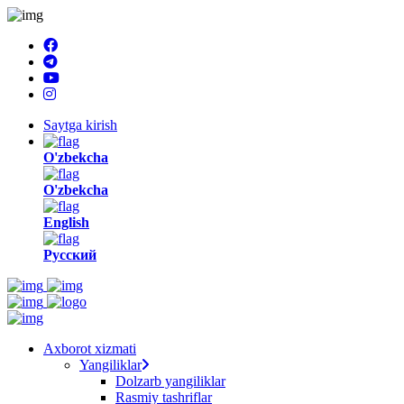
Saytga kirish
O'zbekcha
O'zbekcha
English
Русский
Axborot xizmati
Yangiliklar
Dolzarb yangiliklar
Rasmiy tashriflar