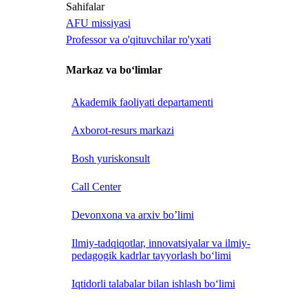
Sahifalar
AFU missiyasi
Professor va o'qituvchilar ro'yxati
Markaz va bo‘limlar
Akademik faoliyati departamenti
Axborot-resurs markazi
Bosh yuriskonsult
Call Center
Devonxona va arxiv bo’limi
Ilmiy-tadqiqotlar, innovatsiyalar va ilmiy-
pedagogik kadrlar tayyorlash bo‘limi
Iqtidorli talabalar bilan ishlash bo‘limi