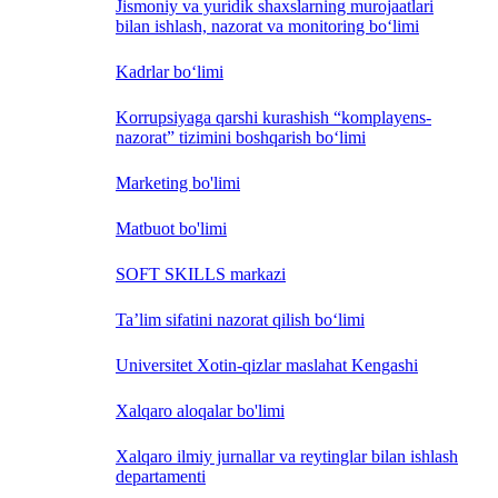
Jismoniy va yuridik shaxslarning murojaatlari
bilan ishlash, nazorat va monitoring bo‘limi
Kadrlar bo‘limi
Korrupsiyaga qarshi kurashish “komplayens-
nazorat” tizimini boshqarish bo‘limi
Marketing bo'limi
Matbuot bo'limi
SOFT SKILLS markazi
Ta’lim sifatini nazorat qilish bo‘limi
Universitet Xotin-qizlar maslahat Kengashi
Xalqaro aloqalar bo'limi
Xalqaro ilmiy jurnallar va reytinglar bilan ishlash
departamenti