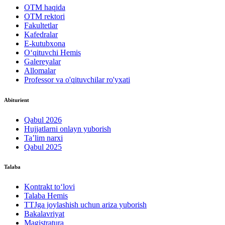
OTM haqida
OTM rektori
Fakultetlar
Kafedralar
E-kutubxona
O‘qituvchi Hemis
Galereyalar
Allomalar
Professor va o'qituvchilar ro'yxati
Abiturient
Qabul 2026
Hujjatlarni onlayn yuborish
Ta’lim narxi
Qabul 2025
Talaba
Kontrakt to‘lovі
Talaba Hemis
TTJga joylashish uchun ariza yuborish
Bakalavriyat
Magistratura