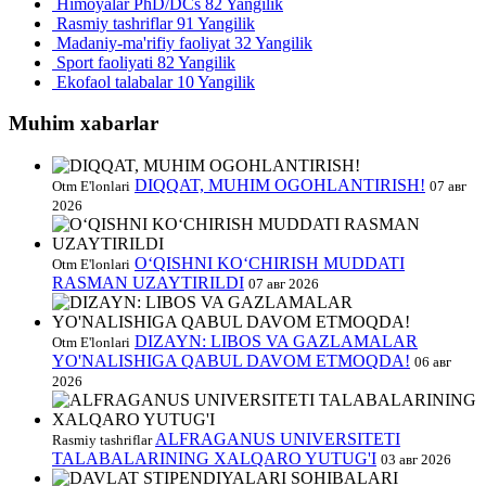
Himoyalar PhD/DCs
82 Yangilik
Rasmiy tashriflar
91 Yangilik
Madaniy-ma'rifiy faoliyat
32 Yangilik
Sport faoliyati
82 Yangilik
Ekofaol talabalar
10 Yangilik
Muhim xabarlar
DIQQAT, MUHIM OGOHLANTIRISH!
Otm E'lonlari
07 авг
2026
O‘QISHNI KO‘CHIRISH MUDDATI
Otm E'lonlari
RASMAN UZAYTIRILDI
07 авг 2026
DIZAYN: LIBOS VA GAZLAMALAR
Otm E'lonlari
YO'NALISHIGA QABUL DAVOM ETMOQDA!
06 авг
2026
ALFRAGANUS UNIVERSITETI
Rasmiy tashriflar
TALABALARINING XALQARO YUTUG'I
03 авг 2026