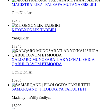
MAGISTRATURA | FALSAFA MUTAXASSISLIGI
Otm E'lonlari
17430
KITOBXONLIK TADBIRI
Yangiliklar
17345
XALQARO MUNOSABATLAR YO‘NALISHIGA
QABUL DAVOM ETMOQDA
Otm E'lonlari
16365
SAMARQAND | FILOLOGIYA FAKULTETI
Madaniy-ma'rifiy faoliyat
16299