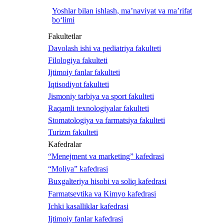
Yoshlar bilan ishlash, ma’naviyat va ma’rifat
bo‘limi
Fakultetlar
Davolash ishi va pediatriya fakulteti
Filologiya fakulteti
Ijtimoiy fanlar fakulteti
Iqtisodiyot fakulteti
Jismoniy tarbiya va sport fakulteti
Raqamli texnologiyalar fakulteti
Stomatologiya va farmatsiya fakulteti
Turizm fakulteti
Kafedralar
“Menejment va marketing” kafedrasi
“Moliya” kafedrasi
Buxgalteriya hisobi va soliq kafedrasi
Farmatsevtika va Kimyo kafedrasi
Ichki kasalliklar kafedrasi
Ijtimoiy fanlar kafedrasi