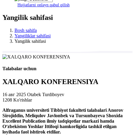
Hujjatlarni onlayn qabul qilish
Yangilik sahifasi
Bosh sahifa
Yangiliklar sahifasi
Yangilik sahifasi
Talabalar uchun
XALQARO KONFERENSIYA
16 авг 2025
Otabek Turdiboyev
1208 Ko'rishlar
Alfraganus universiteti Tibbiyot fakulteti talabalari Anorov
Sirojiddin, Meliqulov Javlonbek va Tursunbayeva Shoxida
Excellent Publication ilmiy tadqiqotlar markazi hamda
O‘zbekiston Yoshlar Ittifoqi hamkorligida tashkil etilgan
loyihada faol ishtirok etdilar.