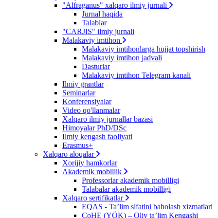
"Alfraganus" xalqaro ilmiy jurnali
Jurnal haqida
Talablar
"CARJIS" ilmiy jurnali
Malakaviy imtihon
Malakaviy imtihonlarga hujjat topshirish
Malakaviy imtihon jadvali
Dasturlar
Malakaviy imtihon Telegram kanali
Ilmiy grantlar
Seminarlar
Konferensiyalar
Video qo'llanmalar
Xalqaro ilmiy jurnallar bazasi
Himoyalar PhD/DSc
Ilmiy kengash faoliyati
Erasmus+
Xalqaro aloqalar
Xorijiy hamkorlar
Akademik mobillik
Professorlar akademik mobilligi
Talabalar akademik mobilligi
Xalqaro sertifikatlar
EQAS - Ta’lim sifatini baholash xizmatlari
CoHE (YÖK) – Oliy ta’lim Kengashi