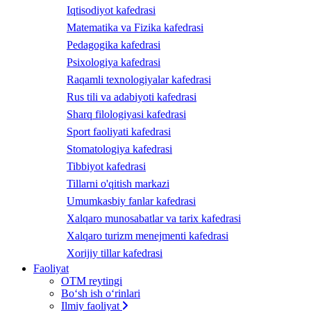
Iqtisodiyot kafedrasi
Matematika va Fizika kafedrasi
Pedagogika kafedrasi
Psixologiya kafedrasi
Raqamli texnologiyalar kafedrasi
Rus tili va adabiyoti kafedrasi
Sharq filologiyasi kafedrasi
Sport faoliyati kafedrasi
Stomatologiya kafedrasi
Tibbiyot kafedrasi
Tillarni o'qitish markazi
Umumkasbiy fanlar kafedrasi
Xalqaro munosabatlar va tarix kafedrasi
Xalqaro turizm menejmenti kafedrasi
Xorijiy tillar kafedrasi
Faoliyat
OTM reytingi
Bo‘sh ish o‘rinlari
Ilmiy faoliyat