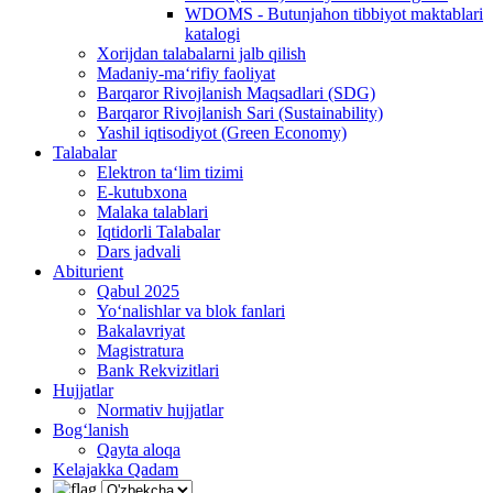
WDOMS - Butunjahon tibbiyot maktablari
katalogi
Xorijdan talabalarni jalb qilish
Madaniy-ma‘rifiy faoliyat
Barqaror Rivojlanish Maqsadlari (SDG)
Barqaror Rivojlanish Sari (Sustainability)
Yashil iqtisodiyot (Green Economy)
Talabalar
Elektron ta‘lim tizimi
E-kutubxona
Malaka talablari
Iqtidorli Talabalar
Dars jadvali
Abiturient
Qabul 2025
Yo‘nalishlar va blok fanlari
Bakalavriyat
Magistratura
Bank Rekvizitlari
Hujjatlar
Normativ hujjatlar
Bog‘lanish
Qayta aloqa
Kelajakka Qadam