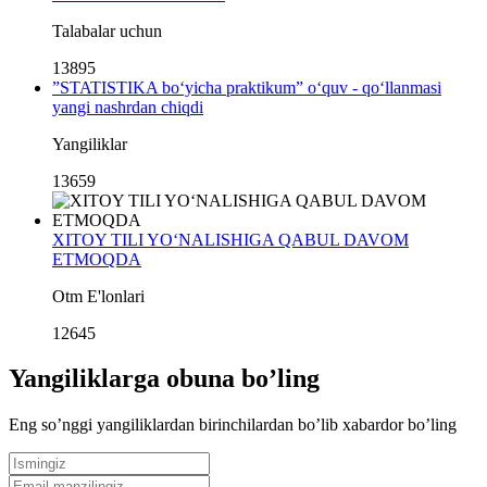
Talabalar uchun
13895
”STATISTIKA bo‘yicha praktikum” o‘quv - qo‘llanmasi
yangi nashrdan chiqdi
Yangiliklar
13659
XITOY TILI YO‘NALISHIGA QABUL DAVOM
ETMOQDA
Otm E'lonlari
12645
Yangiliklarga obuna boʼling
Eng soʼnggi yangiliklardan birinchilardan boʼlib xabardor boʼling