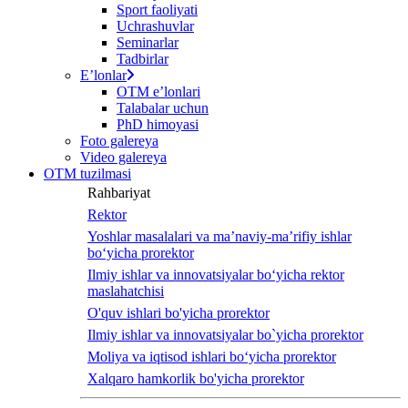
Sport faoliyati
Uchrashuvlar
Seminarlar
Tadbirlar
Eʼlonlar
OTM eʼlonlari
Talabalar uchun
PhD himoyasi
Foto galereya
Video galereya
OTM tuzilmasi
Rahbariyat
Rektor
Yoshlar masalalari va ma’naviy-ma’rifiy ishlar
bo‘yicha prorektor
Ilmiy ishlar va innovatsiyalar bo‘yicha rektor
maslahatchisi
O'quv ishlari bo'yicha prorektor
Ilmiy ishlar va innovatsiyalar bo`yicha prorektor
Moliya va iqtisod ishlari bo‘yicha prorektor
Xalqaro hamkorlik bo'yicha prorektor