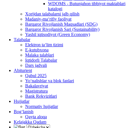
WDOMS - Butunjahon tibbiyot maktablari
katalogi
Xorijdan talabalarni jalb qilish
Madaniy-ma‘rifiy faoliyat
Barqaror Rivojlanish Maqsadlari (SDG)
Barqaror Rivojlanish Sari (Sustainability)
Yashil iqtisodiyot (Green Economy)
Talabalar
Elektron ta‘lim tizimi
E-kutubxona
Malaka talablari
Iqtidorli Talabalar
Dars jadvali
Abiturient
Qabul 2025
Yo‘nalishlar va blok fanlari
Bakalavriyat
Magistratura
Bank Rekvizitlari
Hujjatlar
Normativ hujjatlar
Bog‘lanish
Qayta aloqa
Kelajakka Qadam