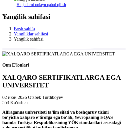
Hujjatlarni onlayn qabul qilish
Yangilik sahifasi
Bosh sahifa
Yangiliklar sahifasi
Yangilik sahifasi
Otm E'lonlari
XALQARO SERTIFIKATLARGA EGA
UNIVERSITET
02 июн 2026
Otabek Turdiboyev
553 Ko'rishlar
Alfraganus universiteti ta’lim sifati va boshqaruv tizimi
bo‘yicha xalqaro e’tirofga ega bo‘lib, Yevropaning EQAS
hamda Turkiya Respublikasining YÖK standartlari asosidagi
xalqaro sertifikatlar bilan taqdirlangan.