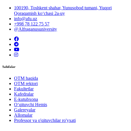
100190, Toshkent shahar, Yunusobod tumani, Yuqori
Qoraqamish ko‘chasi 2a-uy
info@afu.uz
+998 78 122 75 57
@Alfraganusuniversity
Sahifalar
OTM haqida
OTM rektori
Fakultetlar
Kafedralar
E-kutubxona
O‘qituvchi Hemis
Galereyalar
Allomalar
Professor va o'qituvchilar ro'yxati