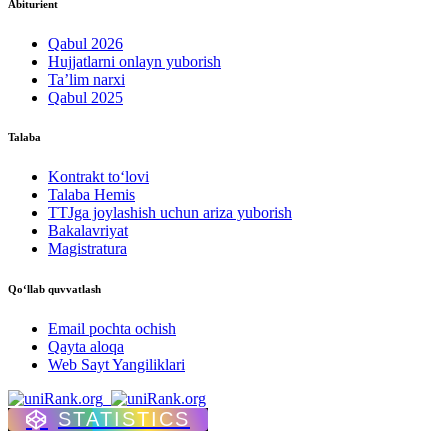
Abiturient
Qabul 2026
Hujjatlarni onlayn yuborish
Ta’lim narxi
Qabul 2025
Talaba
Kontrakt to‘lovі
Talaba Hemis
TTJga joylashish uchun ariza yuborish
Bakalavriyat
Magistratura
Qo‘llab quvvatlash
Email pochta ochish
Qayta aloqa
Web Sayt Yangiliklari
STATISTICS