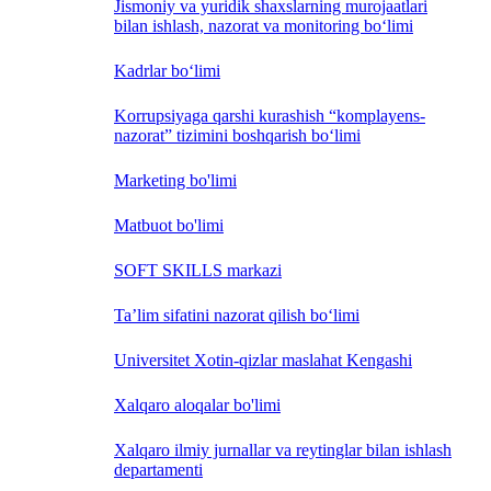
Jismoniy va yuridik shaxslarning murojaatlari
bilan ishlash, nazorat va monitoring bo‘limi
Kadrlar bo‘limi
Korrupsiyaga qarshi kurashish “komplayens-
nazorat” tizimini boshqarish bo‘limi
Marketing bo'limi
Matbuot bo'limi
SOFT SKILLS markazi
Ta’lim sifatini nazorat qilish bo‘limi
Universitet Xotin-qizlar maslahat Kengashi
Xalqaro aloqalar bo'limi
Xalqaro ilmiy jurnallar va reytinglar bilan ishlash
departamenti