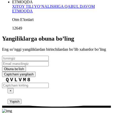
XITOY TILI YO‘NALISHIGA QABUL DAVOM
ETMOQDA
Otm E'lonlari
12649
Yangiliklarga obuna boʼling
Eng soʼnggi yangiliklardan birinchilardan boʼlib xabardor boʼling
Obuna boʼlish
Captchani yangilash
QVLVM8
×
Yopish