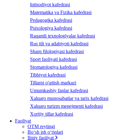
Iqtisodiyot kafedrasi
Matematika va Fizika kafedrasi
Pedagogika kafedrasi
Psixologiya kafedrasi
Raqamli texnologiyalar kafedrasi
Rus tili va adabiyoti kafedrasi
Sharq filologiyasi kafedrasi
Sport faoliyati kafedrasi
Stomatologiya kafedrasi
Tibbiyot kafedrasi
Tillarni o'qitish markazi
Umumkasbiy fanlar kafedrasi
Xalqaro munosabatlar va tarix kafedrasi
Xalqaro turizm menejmenti kafedrasi
Xorijiy tillar kafedrasi
Faoliyat
OTM reytingi
Bo‘sh ish o‘rinlari
Ilmiy faoliyat