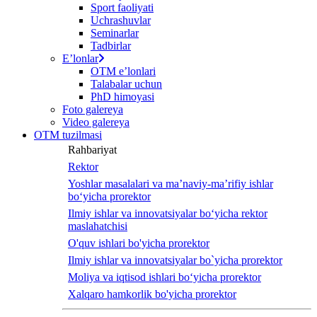
Sport faoliyati
Uchrashuvlar
Seminarlar
Tadbirlar
Eʼlonlar
OTM eʼlonlari
Talabalar uchun
PhD himoyasi
Foto galereya
Video galereya
OTM tuzilmasi
Rahbariyat
Rektor
Yoshlar masalalari va ma’naviy-ma’rifiy ishlar
bo‘yicha prorektor
Ilmiy ishlar va innovatsiyalar bo‘yicha rektor
maslahatchisi
O'quv ishlari bo'yicha prorektor
Ilmiy ishlar va innovatsiyalar bo`yicha prorektor
Moliya va iqtisod ishlari bo‘yicha prorektor
Xalqaro hamkorlik bo'yicha prorektor