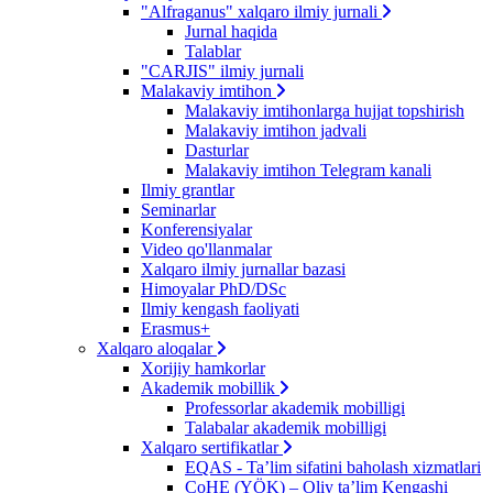
"Alfraganus" xalqaro ilmiy jurnali
Jurnal haqida
Talablar
"CARJIS" ilmiy jurnali
Malakaviy imtihon
Malakaviy imtihonlarga hujjat topshirish
Malakaviy imtihon jadvali
Dasturlar
Malakaviy imtihon Telegram kanali
Ilmiy grantlar
Seminarlar
Konferensiyalar
Video qo'llanmalar
Xalqaro ilmiy jurnallar bazasi
Himoyalar PhD/DSc
Ilmiy kengash faoliyati
Erasmus+
Xalqaro aloqalar
Xorijiy hamkorlar
Akademik mobillik
Professorlar akademik mobilligi
Talabalar akademik mobilligi
Xalqaro sertifikatlar
EQAS - Ta’lim sifatini baholash xizmatlari
CoHE (YÖK) – Oliy ta’lim Kengashi