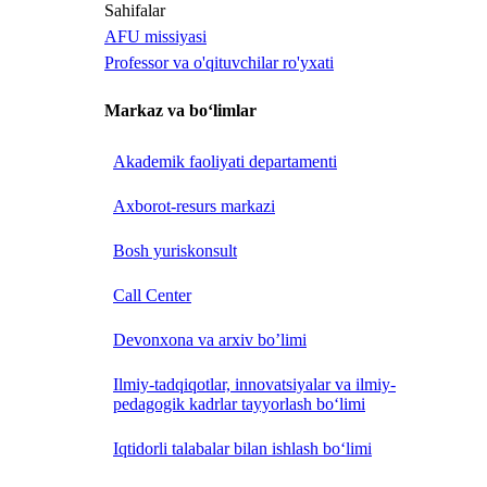
Sahifalar
AFU missiyasi
Professor va o'qituvchilar ro'yxati
Markaz va bo‘limlar
Akademik faoliyati departamenti
Axborot-resurs markazi
Bosh yuriskonsult
Call Center
Devonxona va arxiv bo’limi
Ilmiy-tadqiqotlar, innovatsiyalar va ilmiy-
pedagogik kadrlar tayyorlash bo‘limi
Iqtidorli talabalar bilan ishlash bo‘limi