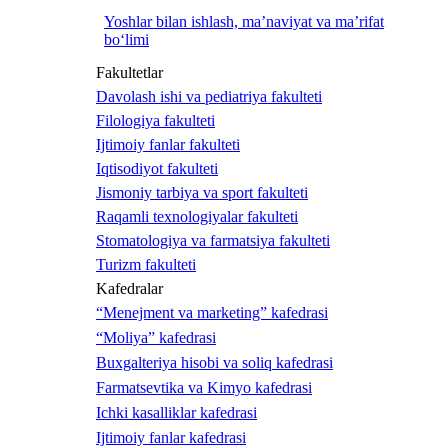
Yoshlar bilan ishlash, ma’naviyat va ma’rifat
bo‘limi
Fakultetlar
Davolash ishi va pediatriya fakulteti
Filologiya fakulteti
Ijtimoiy fanlar fakulteti
Iqtisodiyot fakulteti
Jismoniy tarbiya va sport fakulteti
Raqamli texnologiyalar fakulteti
Stomatologiya va farmatsiya fakulteti
Turizm fakulteti
Kafedralar
“Menejment va marketing” kafedrasi
“Moliya” kafedrasi
Buxgalteriya hisobi va soliq kafedrasi
Farmatsevtika va Kimyo kafedrasi
Ichki kasalliklar kafedrasi
Ijtimoiy fanlar kafedrasi