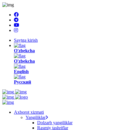
Saytga kirish
O'zbekcha
O'zbekcha
English
Русский
Axborot xizmati
Yangiliklar
Dolzarb yangiliklar
Rasmiy tashriflar