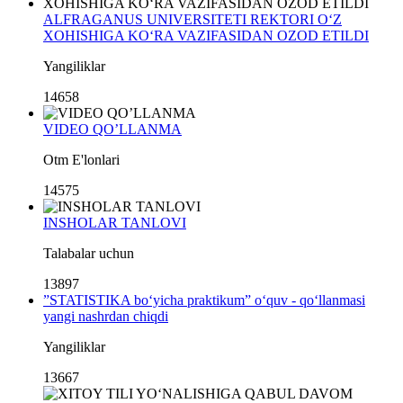
ALFRAGANUS UNIVERSITETI REKTORI O‘Z
XOHISHIGA KO‘RA VAZIFASIDAN OZOD ETILDI
Yangiliklar
14658
VIDEO QO’LLANMA
Otm E'lonlari
14575
INSHOLAR TANLOVI
Talabalar uchun
13897
”STATISTIKA bo‘yicha praktikum” o‘quv - qo‘llanmasi
yangi nashrdan chiqdi
Yangiliklar
13667