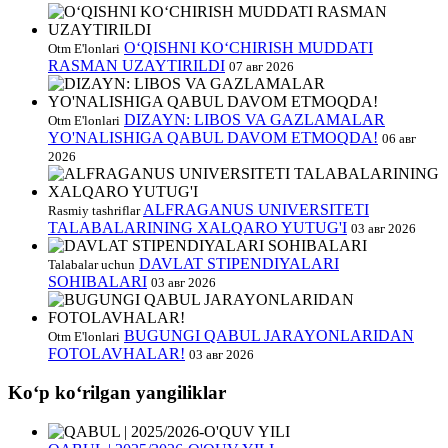
O‘QISHNI KO‘CHIRISH MUDDATI
Otm E'lonlari
RASMAN UZAYTIRILDI
07 авг 2026
DIZAYN: LIBOS VA GAZLAMALAR
Otm E'lonlari
YO'NALISHIGA QABUL DAVOM ETMOQDA!
06 авг
2026
ALFRAGANUS UNIVERSITETI
Rasmiy tashriflar
TALABALARINING XALQARO YUTUG'I
03 авг 2026
DAVLAT STIPENDIYALARI
Talabalar uchun
SOHIBALARI
03 авг 2026
BUGUNGI QABUL JARAYONLARIDAN
Otm E'lonlari
FOTOLAVHALAR!
03 авг 2026
Koʻp koʻrilgan yangiliklar