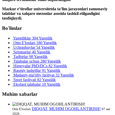
Mazkur e’tiroflar universitetda ta’lim jarayonlari zamonaviy
talablar va xalqaro mezonlar asosida tashkil etilganligini
tasdiqlaydi.
Bo'limlar
Yangiliklar
304 Yangilik
Otm E'lonlari
180 Yangilik
Uchrashuvlar
54 Yangilik
Seminarlar
40 Yangilik
Tadbirlar
98 Yangilik
Talabalar uchun
280 Yangilik
Himoyalar PhD/DCs
82 Yangilik
Rasmiy tashriflar
91 Yangilik
Madaniy-ma'rifiy faoliyat
32 Yangilik
Sport faoliyati
82 Yangilik
Ekofaol talabalar
10 Yangilik
Muhim xabarlar
DIQQAT, MUHIM OGOHLANTIRISH!
Otm E'lonlari
07 авг
2026