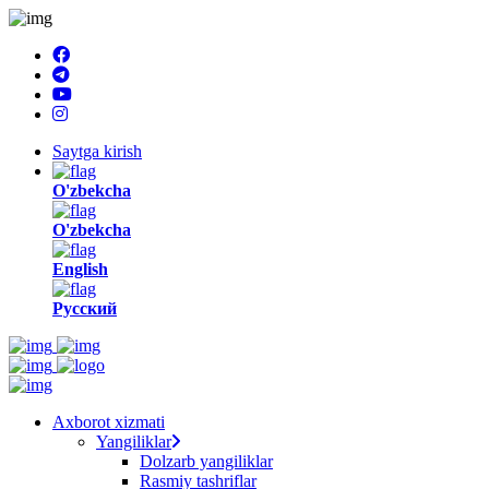
Saytga kirish
O'zbekcha
O'zbekcha
English
Русский
Axborot xizmati
Yangiliklar
Dolzarb yangiliklar
Rasmiy tashriflar