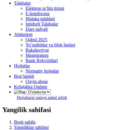
Talabalar
Elektron ta‘lim tizimi
E-kutubxona
Malaka talablari
Iqtidorli Talabalar
Dars jadvali
Abiturient
Qabul 2025
Yo‘nalishlar va blok fanlari
Bakalavriyat
Magistratura
Bank Rekvizitlari
Hujjatlar
Normativ hujjatlar
Bog‘lanish
Qayta aloqa
Kelajakka Qadam
Hujjatlarni onlayn qabul qilish
Yangilik sahifasi
Bosh sahifa
Yangiliklar sahifasi