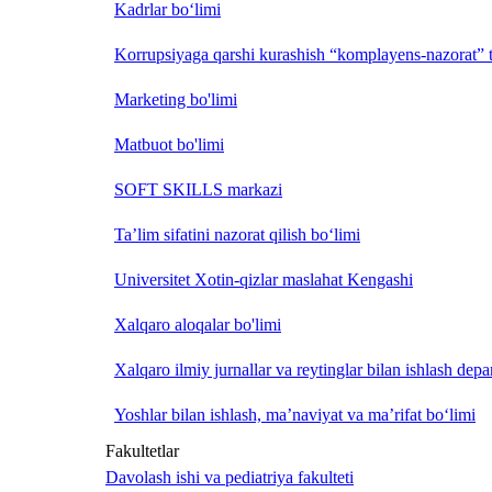
Kadrlar bo‘limi
Korrupsiyaga qarshi kurashish “komplayens-nazorat” t
Marketing bo'limi
Matbuot bo'limi
SOFT SKILLS markazi
Ta’lim sifatini nazorat qilish bo‘limi
Universitet Xotin-qizlar maslahat Kengashi
Xalqaro aloqalar bo'limi
Xalqaro ilmiy jurnallar va reytinglar bilan ishlash depa
Yoshlar bilan ishlash, ma’naviyat va ma’rifat bo‘limi
Fakultetlar
Davolash ishi va pediatriya fakulteti