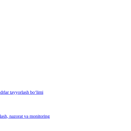
drlar tayyorlash bo‘limi
hlash, nazorat va monitoring