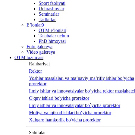
Sport faoliyati
Uchrashuvlar
Seminarlar
Tadbirlar
Eʼlonlar
OTM eʼlonlari
Talabalar uchun
PhD himoyasi
Foto galereya
Video galereya
OTM tuzilmasi
Rahbariyat
Rektor
Yoshlar masalalari va ma’naviy-ma’rifiy ishlar bo‘yicha
prorektor
Ilmiy ishlar va innovatsiyalar bo‘yicha rektor maslahatch
O'quv ishlari bo'yicha prorektor
Ilmiy ishlar va innovatsiyalar bo`yicha prorektor
Moliya va iqtisod ishlari bo‘yicha prorektor
Xalqaro hamkorlik bo'yicha prorektor
Sahifalar