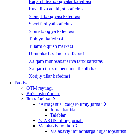
Raqamli texnologiyalar kafedrasi
Rus tili va adabiyoti kafedrasi
Sharq filologiyasi kafedrasi
Sport faoliyati kafedrasi
Stomatologiya kafedrasi
Tibbiyot kafedrasi
Tillarni o'qitish markazi
Umumkasbiy fanlar kafedrasi
Xalqaro munosabatlar va tarix kafedrasi
Xalqaro turizm menejmenti kafedrasi
Xorijiy tillar kafedrasi
Faoliyat
OTM reytingi
Bo‘sh ish o‘rinlari
Ilmiy faoliyat
"Alfraganus" xalqaro ilmiy jurnali
Jurnal haqida
Talablar
"CARJIS" ilmiy jurnali
Malakaviy imtihon
Malakaviy imtihonlarga hujjat topshirish