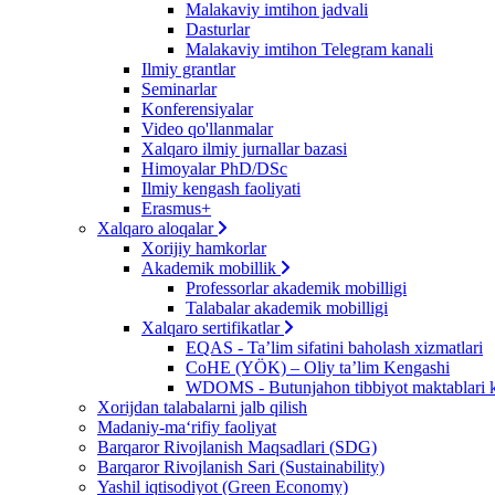
Malakaviy imtihon jadvali
Dasturlar
Malakaviy imtihon Telegram kanali
Ilmiy grantlar
Seminarlar
Konferensiyalar
Video qo'llanmalar
Xalqaro ilmiy jurnallar bazasi
Himoyalar PhD/DSc
Ilmiy kengash faoliyati
Erasmus+
Xalqaro aloqalar
Xorijiy hamkorlar
Akademik mobillik
Professorlar akademik mobilligi
Talabalar akademik mobilligi
Xalqaro sertifikatlar
EQAS - Ta’lim sifatini baholash xizmatlari
CoHE (YÖK) – Oliy ta’lim Kengashi
WDOMS - Butunjahon tibbiyot maktablari k
Xorijdan talabalarni jalb qilish
Madaniy-ma‘rifiy faoliyat
Barqaror Rivojlanish Maqsadlari (SDG)
Barqaror Rivojlanish Sari (Sustainability)
Yashil iqtisodiyot (Green Economy)