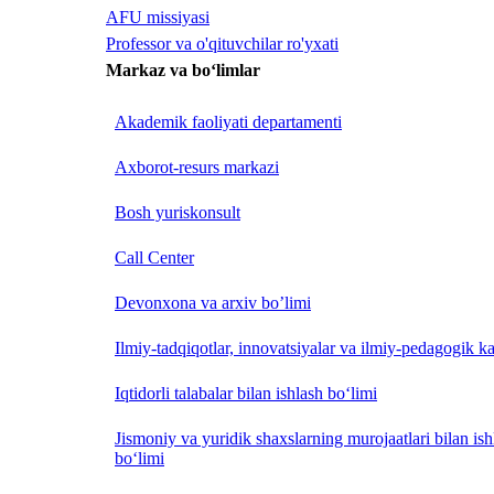
AFU missiyasi
Professor va o'qituvchilar ro'yxati
Markaz va bo‘limlar
Akademik faoliyati departamenti
Axborot-resurs markazi
Bosh yuriskonsult
Call Center
Devonxona va arxiv bo’limi
Ilmiy-tadqiqotlar, innovatsiyalar va ilmiy-pedagogik ka
Iqtidorli talabalar bilan ishlash bo‘limi
Jismoniy va yuridik shaxslarning murojaatlari bilan is
bo‘limi