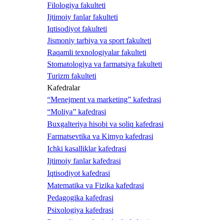
Filologiya fakulteti
Ijtimoiy fanlar fakulteti
Iqtisodiyot fakulteti
Jismoniy tarbiya va sport fakulteti
Raqamli texnologiyalar fakulteti
Stomatologiya va farmatsiya fakulteti
Turizm fakulteti
Kafedralar
“Menejment va marketing” kafedrasi
“Moliya” kafedrasi
Buxgalteriya hisobi va soliq kafedrasi
Farmatsevtika va Kimyo kafedrasi
Ichki kasalliklar kafedrasi
Ijtimoiy fanlar kafedrasi
Iqtisodiyot kafedrasi
Matematika va Fizika kafedrasi
Pedagogika kafedrasi
Psixologiya kafedrasi