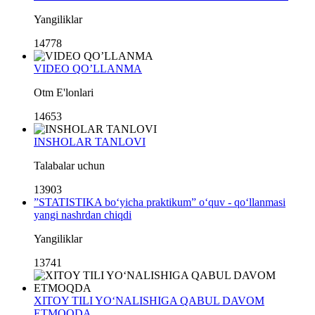
Yangiliklar
14778
VIDEO QO’LLANMA
Otm E'lonlari
14653
INSHOLAR TANLOVI
Talabalar uchun
13903
”STATISTIKA bo‘yicha praktikum” o‘quv - qo‘llanmasi
yangi nashrdan chiqdi
Yangiliklar
13741
XITOY TILI YO‘NALISHIGA QABUL DAVOM
ETMOQDA