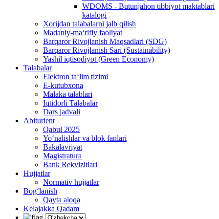
WDOMS - Butunjahon tibbiyot maktablari
katalogi
Xorijdan talabalarni jalb qilish
Madaniy-ma‘rifiy faoliyat
Barqaror Rivojlanish Maqsadlari (SDG)
Barqaror Rivojlanish Sari (Sustainability)
Yashil iqtisodiyot (Green Economy)
Talabalar
Elektron ta‘lim tizimi
E-kutubxona
Malaka talablari
Iqtidorli Talabalar
Dars jadvali
Abiturient
Qabul 2025
Yo‘nalishlar va blok fanlari
Bakalavriyat
Magistratura
Bank Rekvizitlari
Hujjatlar
Normativ hujjatlar
Bog‘lanish
Qayta aloqa
Kelajakka Qadam