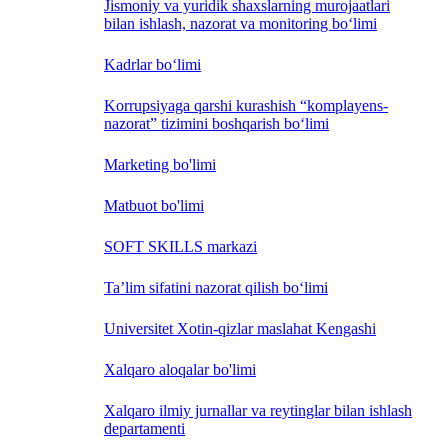
Jismoniy va yuridik shaxslarning murojaatlari
bilan ishlash, nazorat va monitoring bo‘limi
Kadrlar bo‘limi
Korrupsiyaga qarshi kurashish “komplayens-
nazorat” tizimini boshqarish bo‘limi
Marketing bo'limi
Matbuot bo'limi
SOFT SKILLS markazi
Ta’lim sifatini nazorat qilish bo‘limi
Universitet Xotin-qizlar maslahat Kengashi
Xalqaro aloqalar bo'limi
Xalqaro ilmiy jurnallar va reytinglar bilan ishlash
departamenti