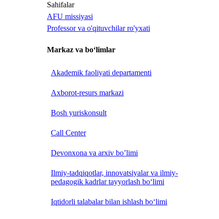
Sahifalar
AFU missiyasi
Professor va o'qituvchilar ro'yxati
Markaz va bo‘limlar
Akademik faoliyati departamenti
Axborot-resurs markazi
Bosh yuriskonsult
Call Center
Devonxona va arxiv bo’limi
Ilmiy-tadqiqotlar, innovatsiyalar va ilmiy-
pedagogik kadrlar tayyorlash bo‘limi
Iqtidorli talabalar bilan ishlash bo‘limi