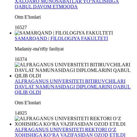
XALQARO MUNOSABATLAR YO‘NALISHIGA
QABUL DAVOM ETMOQDA
Otm E'lonlari
16527
SAMARQAND | FILOLOGIYA FAKULTETI
Madaniy-ma'rifiy faoliyat
16374
ALFRAGANUS UNIVERSITETI BITIRUVCHILARI
DAVLAT NAMUNASIDAGI DIPLOMLARINI QABUL
QILIB OLDI
Otm E'lonlari
14925
ALFRAGANUS UNIVERSITETI REKTORI O‘Z
XOHISHIGA KO‘RA VAZIFASIDAN OZOD ETILDI