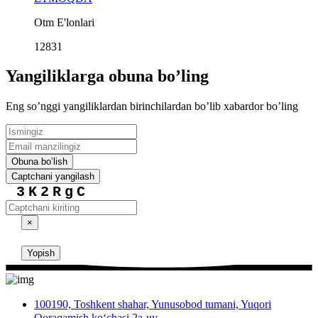
Otm E'lonlari
12831
Yangiliklarga obuna boʼling
Eng soʼnggi yangiliklardan birinchilardan boʼlib xabardor boʼling
Obuna boʼlish
Captchani yangilash
3K2RgC
×
Yopish
100190, Toshkent shahar, Yunusobod tumani, Yuqori
Qoraqamish ko‘chasi 2a-uy