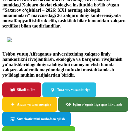
nomidagi Xalqaro davlat ekologiya institutida bo‘lib o‘tgan
“Saxarov o‘qishlari – 2026: XXI asrning ekologik
muammolari” mavzusidagi 26-xalqaro ilmiy konferensiyada
muvaffaqiyatli ishtirok etib, tashkilotchilar tomonidan xalqaro
sertifikat bilan taqdirlandilar.
Ushbu yutuq Alfraganus universitetining xalqaro ilmiy
hamkorlikni rivojlantirish, ekologiya va barqaror rivojlanish
yo‘nalishlaridagi ilmiy salohiyatini namoyon etish hamda
xalqaro akademik maydondagi nufuzini mustahkamlash
yo‘lidagi muhim natijalardan biridir.
Sifatli ta’lim
Toza suv va sanitariya
Arzon va toza energiya
Iqlim o‘zgarishiga qarshi kurash
Suv ekotizimini muhofaza qilish