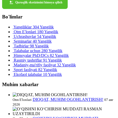
Quruqlik ekotizimini himoya qilish
Bo'limlar
Yangiliklar
304 Yangilik
Otm E'lonlari
180 Yangilik
Uchrashuvlar
54 Yangilik
Seminarlar
40 Yangilik
Tadbirlar
98 Yangilik
Talabalar uchun
280 Yangilik
Himoyalar PhD/DCs
82 Yangilik
Rasmiy tashriflar
91 Yangilik
Madaniy-ma'rifiy faoliyat
32 Yangilik
Sport faoliyati
82 Yangilik
Ekofaol talabalar
10 Yangilik
Muhim xabarlar
DIQQAT, MUHIM OGOHLANTIRISH!
Otm E'lonlari
07 авг
2026