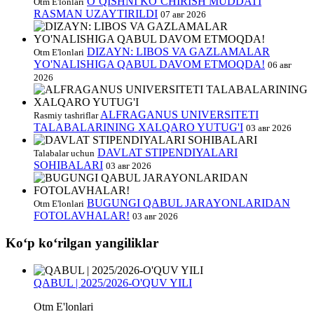
O‘QISHNI KO‘CHIRISH MUDDATI
Otm E'lonlari
RASMAN UZAYTIRILDI
07 авг 2026
DIZAYN: LIBOS VA GAZLAMALAR
Otm E'lonlari
YO'NALISHIGA QABUL DAVOM ETMOQDA!
06 авг
2026
ALFRAGANUS UNIVERSITETI
Rasmiy tashriflar
TALABALARINING XALQARO YUTUG'I
03 авг 2026
DAVLAT STIPENDIYALARI
Talabalar uchun
SOHIBALARI
03 авг 2026
BUGUNGI QABUL JARAYONLARIDAN
Otm E'lonlari
FOTOLAVHALAR!
03 авг 2026
Koʻp koʻrilgan yangiliklar
QABUL | 2025/2026-O'QUV YILI
Otm E'lonlari