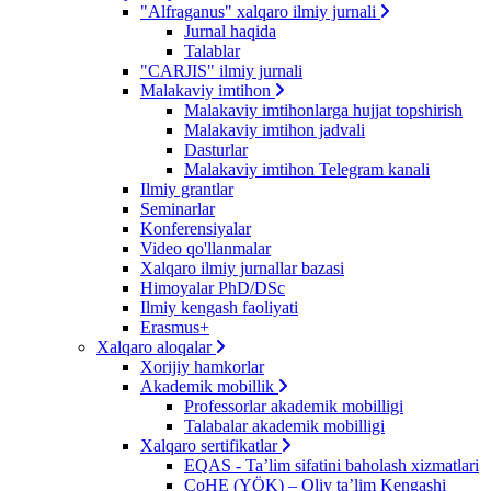
"Alfraganus" xalqaro ilmiy jurnali
Jurnal haqida
Talablar
"CARJIS" ilmiy jurnali
Malakaviy imtihon
Malakaviy imtihonlarga hujjat topshirish
Malakaviy imtihon jadvali
Dasturlar
Malakaviy imtihon Telegram kanali
Ilmiy grantlar
Seminarlar
Konferensiyalar
Video qo'llanmalar
Xalqaro ilmiy jurnallar bazasi
Himoyalar PhD/DSc
Ilmiy kengash faoliyati
Erasmus+
Xalqaro aloqalar
Xorijiy hamkorlar
Akademik mobillik
Professorlar akademik mobilligi
Talabalar akademik mobilligi
Xalqaro sertifikatlar
EQAS - Ta’lim sifatini baholash xizmatlari
CoHE (YÖK) – Oliy ta’lim Kengashi