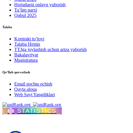
Hujjatlarni onlayn yuborish
Ta’lim narxi
Qabul 2025
Talaba
Kontrakt to‘lovі
Talaba Hemis
TTJga joylashish uchun ariza yuborish
Bakalavriyat
Magistratura
Qo‘llab quvvatlash
Email pochta ochish
Qayta aloqa
Web Sayt Yangiliklari
STATISTICS