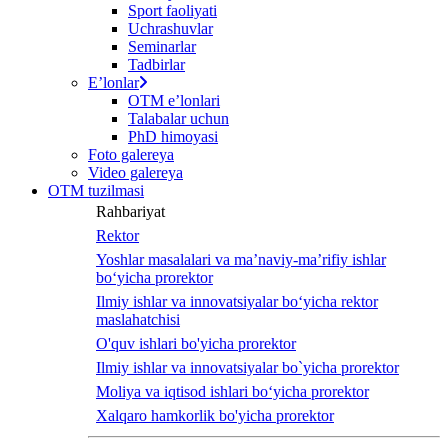
Sport faoliyati
screen
Uchrashuvlar
reader
Seminarlar
to
Tadbirlar
help
Eʼlonlar
you
OTM eʼlonlari
navigate
Talabalar uchun
and
PhD himoyasi
interact
Foto galereya
with
Video galereya
the
OTM tuzilmasi
content.
Rahbariyat
Rektor
Yoshlar masalalari va ma’naviy-ma’rifiy ishlar
bo‘yicha prorektor
Ilmiy ishlar va innovatsiyalar bo‘yicha rektor
maslahatchisi
O'quv ishlari bo'yicha prorektor
Ilmiy ishlar va innovatsiyalar bo`yicha prorektor
Moliya va iqtisod ishlari bo‘yicha prorektor
Xalqaro hamkorlik bo'yicha prorektor