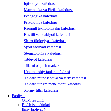
Iqtisodiyot kafedrasi
Matematika va Fizika kafedrasi
Pedagogika kafedrasi
Psixologiya kafedrasi
Raqamli texnologiyalar kafedrasi
Rus tili va adabiyoti kafedrasi
Sharq filologiyasi kafedrasi
Sport faoliyati kafedrasi
Stomatologiya kafedrasi
Tibbiyot kafedrasi
Tillarni o'qitish markazi
Umumkasbiy fanlar kafedrasi
Xalqaro munosabatlar va tarix kafedrasi
Xalqaro turizm menejmenti kafedrasi
Xorijiy tillar kafedrasi
Faoliyat
OTM reytingi
Bo‘sh ish o‘rinlari
Ilmiy faoliyat