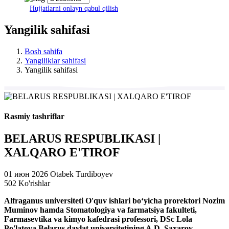
Hujjatlarni onlayn qabul qilish
Yangilik sahifasi
Bosh sahifa
Yangiliklar sahifasi
Yangilik sahifasi
Rasmiy tashriflar
BELARUS RESPUBLIKASI |
XALQARO E'TIROF
01 июн 2026
Otabek Turdiboyev
502 Ko'rishlar
Alfraganus universiteti O'quv ishlari bo‘yicha prorektori Nozim
Muminov hamda Stomatologiya va farmatsiya fakulteti,
Farmasevtika va kimyo kafedrasi professori, DSc Lola
Po'latova Belarus davlat universitetining A.D. Saxarov