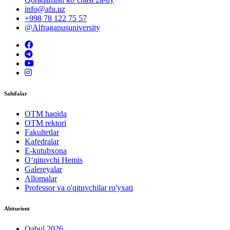
info@afu.uz
+998 78 122 75 57
@Alfraganusuniversity
Sahifalar
OTM haqida
OTM rektori
Fakultetlar
Kafedralar
E-kutubxona
O‘qituvchi Hemis
Galereyalar
Allomalar
Professor va o'qituvchilar ro'yxati
Abiturient
Qabul 2026