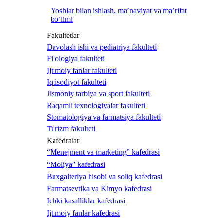
Yoshlar bilan ishlash, ma’naviyat va ma’rifat
bo‘limi
Fakultetlar
Davolash ishi va pediatriya fakulteti
Filologiya fakulteti
Ijtimoiy fanlar fakulteti
Iqtisodiyot fakulteti
Jismoniy tarbiya va sport fakulteti
Raqamli texnologiyalar fakulteti
Stomatologiya va farmatsiya fakulteti
Turizm fakulteti
Kafedralar
“Menejment va marketing” kafedrasi
“Moliya” kafedrasi
Buxgalteriya hisobi va soliq kafedrasi
Farmatsevtika va Kimyo kafedrasi
Ichki kasalliklar kafedrasi
Ijtimoiy fanlar kafedrasi