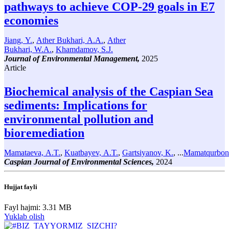
pathways to achieve COP-29 goals in E7
economies
Jiang, Y.
,
Ather Bukhari, A.A.
,
Ather
Bukhari, W.A.
,
Khamdamov, S.J.
Journal of Environmental Management,
2025
Article
Biochemical analysis of the Caspian Sea
sediments: Implications for
environmental pollution and
bioremediation
Mamataeva, A.T.
,
Kuatbayev, A.T.
,
Gartsiyanov, K.
, ...
Mamatqurbono
Caspian Journal of Environmental Sciences,
2024
Hujjat fayli
Fayl hajmi: 3.31 MB
Yuklab olish