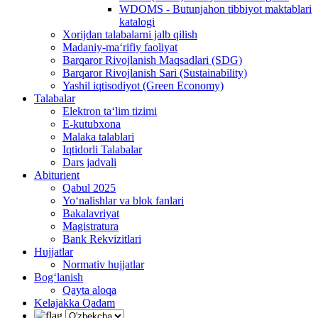
WDOMS - Butunjahon tibbiyot maktablari
katalogi
Xorijdan talabalarni jalb qilish
Madaniy-ma‘rifiy faoliyat
Barqaror Rivojlanish Maqsadlari (SDG)
Barqaror Rivojlanish Sari (Sustainability)
Yashil iqtisodiyot (Green Economy)
Talabalar
Elektron ta‘lim tizimi
E-kutubxona
Malaka talablari
Iqtidorli Talabalar
Dars jadvali
Abiturient
Qabul 2025
Yo‘nalishlar va blok fanlari
Bakalavriyat
Magistratura
Bank Rekvizitlari
Hujjatlar
Normativ hujjatlar
Bog‘lanish
Qayta aloqa
Kelajakka Qadam