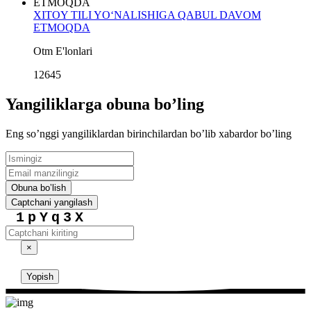
XITOY TILI YO‘NALISHIGA QABUL DAVOM
ETMOQDA
Otm E'lonlari
12645
Yangiliklarga obuna boʼling
Eng soʼnggi yangiliklardan birinchilardan boʼlib xabardor boʼling
Obuna boʼlish
Captchani yangilash
1pYq3X
×
Yopish