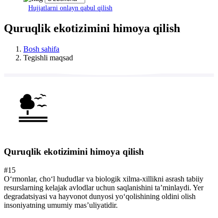
Hujjatlarni onlayn qabul qilish
Quruqlik ekotizimini himoya qilish
Bosh sahifa
Tegishli maqsad
Quruqlik ekotizimini himoya qilish
#15
O‘rmonlar, cho‘l hududlar va biologik xilma-xillikni asrash tabiiy
resurslarning kelajak avlodlar uchun saqlanishini taʼminlaydi. Yer
degradatsiyasi va hayvonot dunyosi yo‘qolishining oldini olish
insoniyatning umumiy masʼuliyatidir.