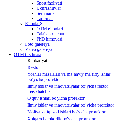
Sport faoliyati
Uchrashuvlar
Seminarlar
Tadbirlar
Eʼlonlar
OTM eʼlonlari
Talabalar uchun
PhD himoyasi
Foto galereya
Video galereya
OTM tuzilmasi
Rahbariyat
Rektor
Yoshlar masalalari va ma’naviy-ma’rifiy ishlar
bo‘yicha prorektor
Ilmiy ishlar va innovatsiyalar bo‘yicha rektor
maslahatchisi
O'quv ishlari bo'yicha prorektor
Ilmiy ishlar va innovatsiyalar bo`yicha prorektor
Moliya va iqtisod ishlari bo‘yicha prorektor
Xalqaro hamkorlik bo'yicha prorektor