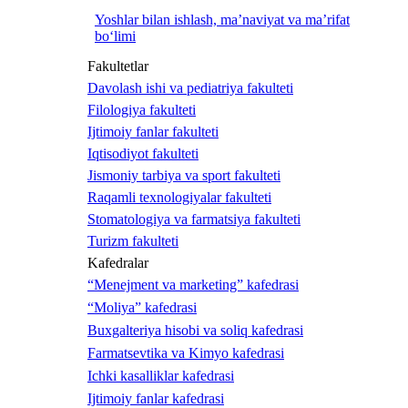
Yoshlar bilan ishlash, ma’naviyat va ma’rifat
bo‘limi
Fakultetlar
Davolash ishi va pediatriya fakulteti
Filologiya fakulteti
Ijtimoiy fanlar fakulteti
Iqtisodiyot fakulteti
Jismoniy tarbiya va sport fakulteti
Raqamli texnologiyalar fakulteti
Stomatologiya va farmatsiya fakulteti
Turizm fakulteti
Kafedralar
“Menejment va marketing” kafedrasi
“Moliya” kafedrasi
Buxgalteriya hisobi va soliq kafedrasi
Farmatsevtika va Kimyo kafedrasi
Ichki kasalliklar kafedrasi
Ijtimoiy fanlar kafedrasi