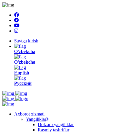
Saytga kirish
O'zbekcha
O'zbekcha
English
Русский
Axborot xizmati
Yangiliklar
Dolzarb yangiliklar
Rasmiy tashriflar