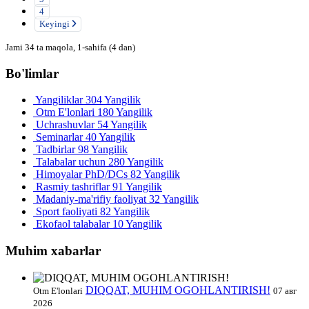
4
Keyingi
Jami 34 ta maqola, 1-sahifa (4 dan)
Bo'limlar
Yangiliklar
304 Yangilik
Otm E'lonlari
180 Yangilik
Uchrashuvlar
54 Yangilik
Seminarlar
40 Yangilik
Tadbirlar
98 Yangilik
Talabalar uchun
280 Yangilik
Himoyalar PhD/DCs
82 Yangilik
Rasmiy tashriflar
91 Yangilik
Madaniy-ma'rifiy faoliyat
32 Yangilik
Sport faoliyati
82 Yangilik
Ekofaol talabalar
10 Yangilik
Muhim xabarlar
DIQQAT, MUHIM OGOHLANTIRISH!
Otm E'lonlari
07 авг
2026