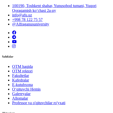
100190, Toshkent shahar, Yunusobod tumani, Yuqori
Qoraqamish ko‘chasi 2a-uy
info@afu.uz
+998 78 122 75 57
@Alfraganusuniversity
Sahifalar
OTM haqida
OTM rektori
Fakultetlar
Kafedralar
E-kutubxona
O‘qituvchi Hemis
Galereyalar
Allomalar
Professor va o'qituvchilar ro'yxati