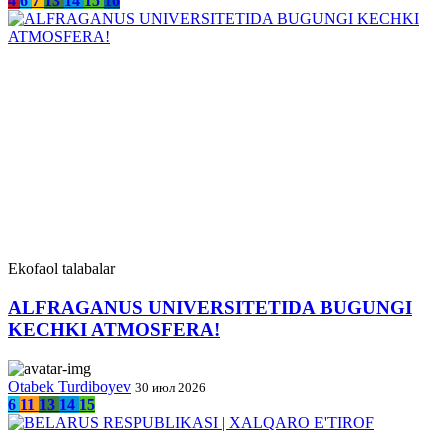
4
6
7
13
14
15
16
Ekofaol talabalar
ALFRAGANUS UNIVERSITETIDA BUGUNGI
KECHKI ATMOSFERA!
Otabek Turdiboyev
30 июл 2026
6
11
13
14
15