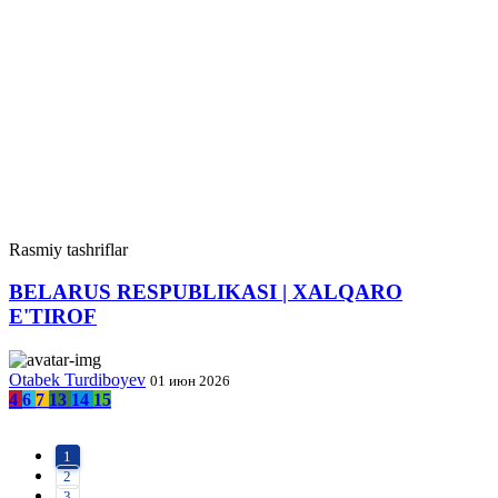
Rasmiy tashriflar
BELARUS RESPUBLIKASI | XALQARO
E'TIROF
Otabek Turdiboyev
01 июн 2026
4
6
7
13
14
15
1
2
3