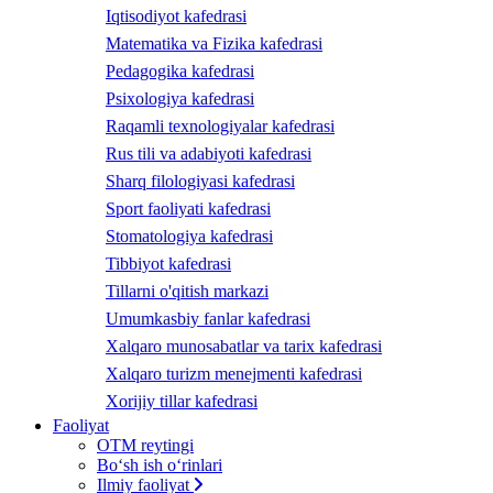
Iqtisodiyot kafedrasi
Matematika va Fizika kafedrasi
Pedagogika kafedrasi
Psixologiya kafedrasi
Raqamli texnologiyalar kafedrasi
Rus tili va adabiyoti kafedrasi
Sharq filologiyasi kafedrasi
Sport faoliyati kafedrasi
Stomatologiya kafedrasi
Tibbiyot kafedrasi
Tillarni o'qitish markazi
Umumkasbiy fanlar kafedrasi
Xalqaro munosabatlar va tarix kafedrasi
Xalqaro turizm menejmenti kafedrasi
Xorijiy tillar kafedrasi
Faoliyat
OTM reytingi
Bo‘sh ish o‘rinlari
Ilmiy faoliyat