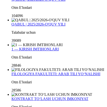
Otm E'lonlari
104096
QABUL | 2025/2026-O'QUV YILI
Talabalar uchun
39089
1 — KIRISH IMTIHONLARI
Otm E'lonlari
28846
FILOLOGIYA FAKULTETI: ARAB TILI YO‘NALISHI
Otm E'lonlari
28586
KONTRAKT TO‘LASH UCHUN IMKONIYAT
Otm E'lonlari