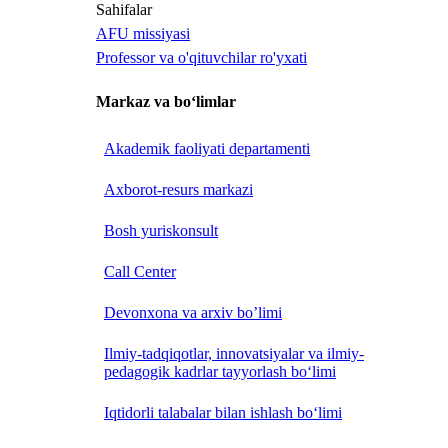
Sahifalar
AFU missiyasi
Professor va o'qituvchilar ro'yxati
Markaz va bo‘limlar
Akademik faoliyati departamenti
Axborot-resurs markazi
Bosh yuriskonsult
Call Center
Devonxona va arxiv bo’limi
Ilmiy-tadqiqotlar, innovatsiyalar va ilmiy-
pedagogik kadrlar tayyorlash bo‘limi
Iqtidorli talabalar bilan ishlash bo‘limi