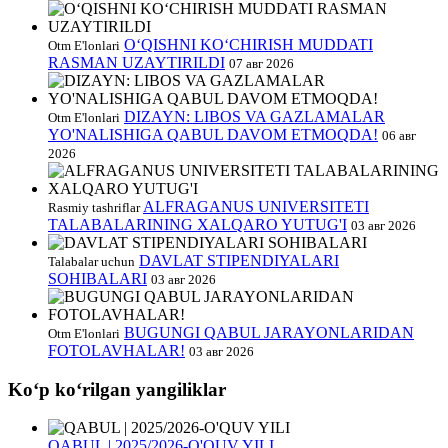
O‘QISHNI KO‘CHIRISH MUDDATI
Otm E'lonlari
RASMAN UZAYTIRILDI
07 авг 2026
DIZAYN: LIBOS VA GAZLAMALAR
Otm E'lonlari
YO'NALISHIGA QABUL DAVOM ETMOQDA!
06 авг
2026
ALFRAGANUS UNIVERSITETI
Rasmiy tashriflar
TALABALARINING XALQARO YUTUG'I
03 авг 2026
DAVLAT STIPENDIYALARI
Talabalar uchun
SOHIBALARI
03 авг 2026
BUGUNGI QABUL JARAYONLARIDAN
Otm E'lonlari
FOTOLAVHALAR!
03 авг 2026
Koʻp koʻrilgan yangiliklar
QABUL | 2025/2026-O'QUV YILI