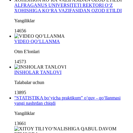
ALFRAGANUS UNIVERSITETI REKTORI O‘Z
XOHISHIGA KO‘RA VAZIFASIDAN OZOD ETILDI
Yangiliklar
14656
VIDEO QO’LLANMA
Otm E'lonlari
14573
INSHOLAR TANLOVI
Talabalar uchun
13895
”STATISTIKA bo‘yicha praktikum” o‘quv - qo‘llanmasi
yangi nashrdan chiqdi
Yangiliklar
13661