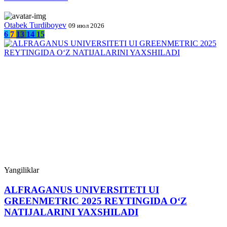
Otabek Turdiboyev
09 июл 2026
6
7
13
14
15
Yangiliklar
ALFRAGANUS UNIVERSITETI UI
GREENMETRIC 2025 REYTINGIDA O‘Z
NATIJALARINI YAXSHILADI