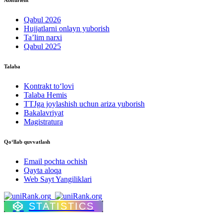
Abiturient
Qabul 2026
Hujjatlarni onlayn yuborish
Ta’lim narxi
Qabul 2025
Talaba
Kontrakt to‘lovі
Talaba Hemis
TTJga joylashish uchun ariza yuborish
Bakalavriyat
Magistratura
Qo‘llab quvvatlash
Email pochta ochish
Qayta aloqa
Web Sayt Yangiliklari
STATISTICS