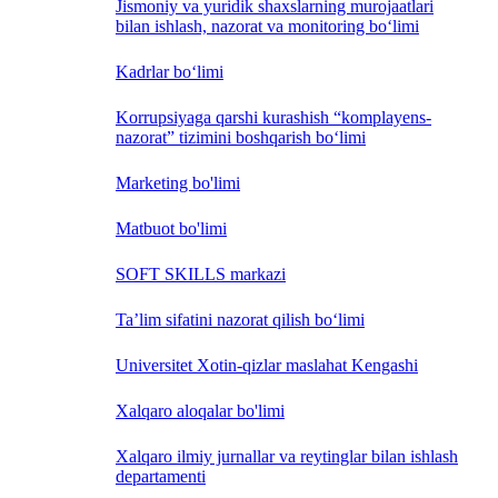
Jismoniy va yuridik shaxslarning murojaatlari
bilan ishlash, nazorat va monitoring bo‘limi
Kadrlar bo‘limi
Korrupsiyaga qarshi kurashish “komplayens-
nazorat” tizimini boshqarish bo‘limi
Marketing bo'limi
Matbuot bo'limi
SOFT SKILLS markazi
Ta’lim sifatini nazorat qilish bo‘limi
Universitet Xotin-qizlar maslahat Kengashi
Xalqaro aloqalar bo'limi
Xalqaro ilmiy jurnallar va reytinglar bilan ishlash
departamenti