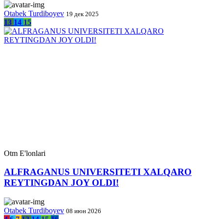
Otabek Turdiboyev
19 дек 2025
13
14
15
Otm E'lonlari
ALFRAGANUS UNIVERSITETI XALQARO
REYTINGDAN JOY OLDI!
Otabek Turdiboyev
08 июн 2026