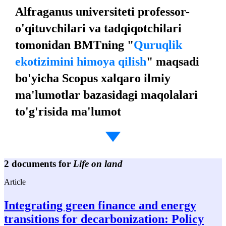
Alfraganus universiteti professor-
o'qituvchilari va tadqiqotchilari
tomonidan BMTning "
Quruqlik
ekotizimini himoya qilish
" maqsadi
bo'yicha Scopus xalqaro ilmiy
ma'lumotlar bazasidagi maqolalari
to'g'risida ma'lumot
2 documents for
Life on land
Article
Integrating green finance and energy
transitions for decarbonization: Policy