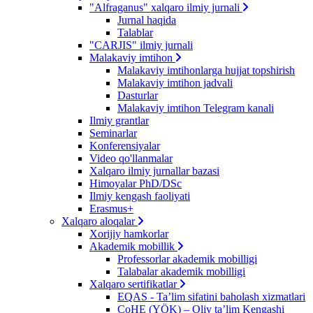
"Alfraganus" xalqaro ilmiy jurnali
Jurnal haqida
Talablar
"CARJIS" ilmiy jurnali
Malakaviy imtihon
Malakaviy imtihonlarga hujjat topshirish
Malakaviy imtihon jadvali
Dasturlar
Malakaviy imtihon Telegram kanali
Ilmiy grantlar
Seminarlar
Konferensiyalar
Video qo'llanmalar
Xalqaro ilmiy jurnallar bazasi
Himoyalar PhD/DSc
Ilmiy kengash faoliyati
Erasmus+
Xalqaro aloqalar
Xorijiy hamkorlar
Akademik mobillik
Professorlar akademik mobilligi
Talabalar akademik mobilligi
Xalqaro sertifikatlar
EQAS - Ta’lim sifatini baholash xizmatlari
CoHE (YÖK) – Oliy ta’lim Kengashi