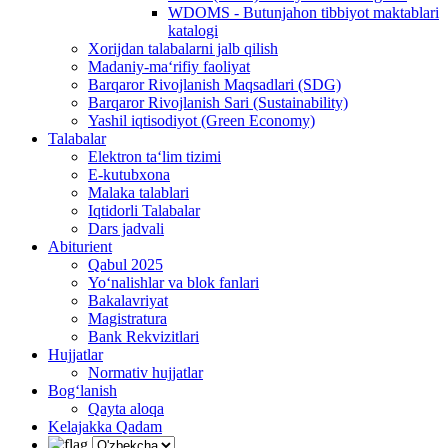
WDOMS - Butunjahon tibbiyot maktablari
katalogi
Xorijdan talabalarni jalb qilish
Madaniy-ma‘rifiy faoliyat
Barqaror Rivojlanish Maqsadlari (SDG)
Barqaror Rivojlanish Sari (Sustainability)
Yashil iqtisodiyot (Green Economy)
Talabalar
Elektron ta‘lim tizimi
E-kutubxona
Malaka talablari
Iqtidorli Talabalar
Dars jadvali
Abiturient
Qabul 2025
Yo‘nalishlar va blok fanlari
Bakalavriyat
Magistratura
Bank Rekvizitlari
Hujjatlar
Normativ hujjatlar
Bog‘lanish
Qayta aloqa
Kelajakka Qadam