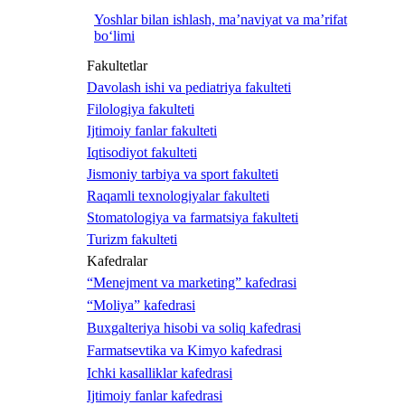
Yoshlar bilan ishlash, ma’naviyat va ma’rifat
bo‘limi
Fakultetlar
Davolash ishi va pediatriya fakulteti
Filologiya fakulteti
Ijtimoiy fanlar fakulteti
Iqtisodiyot fakulteti
Jismoniy tarbiya va sport fakulteti
Raqamli texnologiyalar fakulteti
Stomatologiya va farmatsiya fakulteti
Turizm fakulteti
Kafedralar
“Menejment va marketing” kafedrasi
“Moliya” kafedrasi
Buxgalteriya hisobi va soliq kafedrasi
Farmatsevtika va Kimyo kafedrasi
Ichki kasalliklar kafedrasi
Ijtimoiy fanlar kafedrasi