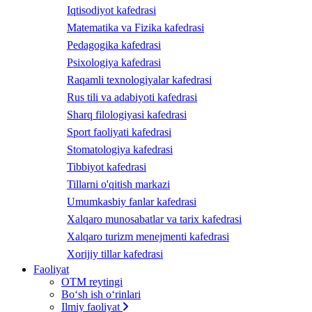
Iqtisodiyot kafedrasi
Matematika va Fizika kafedrasi
Pedagogika kafedrasi
Psixologiya kafedrasi
Raqamli texnologiyalar kafedrasi
Rus tili va adabiyoti kafedrasi
Sharq filologiyasi kafedrasi
Sport faoliyati kafedrasi
Stomatologiya kafedrasi
Tibbiyot kafedrasi
Tillarni o'qitish markazi
Umumkasbiy fanlar kafedrasi
Xalqaro munosabatlar va tarix kafedrasi
Xalqaro turizm menejmenti kafedrasi
Xorijiy tillar kafedrasi
Faoliyat
OTM reytingi
Bo‘sh ish o‘rinlari
Ilmiy faoliyat