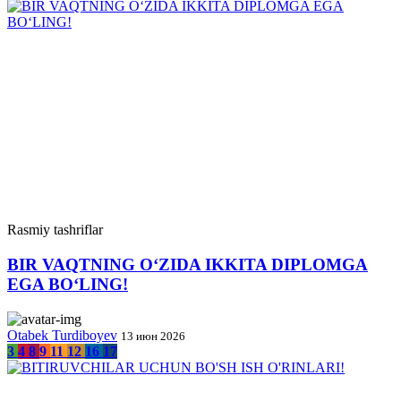
Rasmiy tashriflar
BIR VAQTNING O‘ZIDA IKKITA DIPLOMGA
EGA BO‘LING!
Otabek Turdiboyev
13 июн 2026
3
4
8
9
11
12
16
17