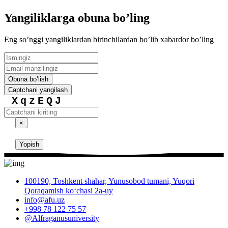
Yangiliklarga obuna boʼling
Eng soʼnggi yangiliklardan birinchilardan boʼlib xabardor boʼling
Obuna boʼlish
Captchani yangilash
XqzEQJ
×
Yopish
100190, Toshkent shahar, Yunusobod tumani, Yuqori
Qoraqamish ko‘chasi 2a-uy
info@afu.uz
+998 78 122 75 57
@Alfraganusuniversity