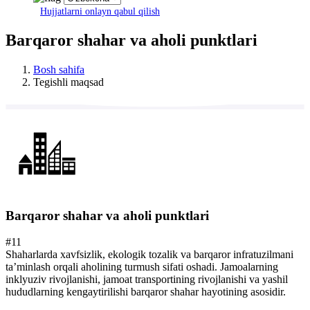
Hujjatlarni onlayn qabul qilish
Barqaror shahar va aholi punktlari
Bosh sahifa
Tegishli maqsad
Barqaror shahar va aholi punktlari
#11
Shaharlarda xavfsizlik, ekologik tozalik va barqaror infratuzilmani
taʼminlash orqali aholining turmush sifati oshadi. Jamoalarning
inklyuziv rivojlanishi, jamoat transportining rivojlanishi va yashil
hududlarning kengaytirilishi barqaror shahar hayotining asosidir.