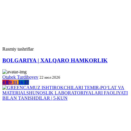
Rasmiy tashriflar
BOLGARIYA | XALQARO HAMKORLIK
Otabek Turdiboyev
22 июл 2026
4
8
9
11
16
17