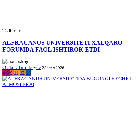
Tadbirlar
ALFRAGANUS UNIVERSITETI XALQARO
FORUMDA FAOL ISHTIROK ETDI
Otabek Turdiboyev
23 июл 2026
4
8
9
11
12
16