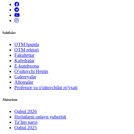
Sahifalar
OTM haqida
OTM rektori
Fakultetlar
Kafedralar
E-kutubxona
O‘qituvchi Hemis
Galereyalar
Allomalar
Professor va o'qituvchilar ro'yxati
Abiturient
Qabul 2026
Hujjatlarni onlayn yuborish
Ta’lim narxi
Qabul 2025