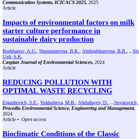
Communication Systems, ICICACS 2025,
2025
Article
Impacts of environmental factors on milk
starter culture performance in
sustainable dairy production
Burkhanov, A.U.
,
Shamuratovna, B.K.
,
Abdujabbarovna, B.R.
, ...
Sh
Ugli, S.K.
Caspian Journal of Environmental Sciences,
2024
Article
REDUCING POLLUTION WITH
OPTIMAL WASTE RECYCLING
Ergashevich, S.E.
,
Yuldasheva, M.B.
,
Abdullayev, D.
, ...
Suyarovich,
Procedia Environmental Science, Engineering and Management,
2024
Article
• Open access
Bioclimatic Conditions of the Classic