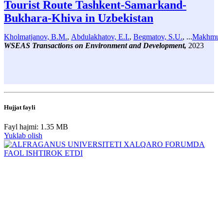
Tourist Route Tashkent-Samarkand-
Bukhara-Khiva in Uzbekistan
Kholmatjanov, B.M.
,
Abdulakhatov, E.I.
,
Begmatov, S.U.
, ...
Makhmu
WSEAS Transactions on Environment and Development,
2023
Hujjat fayli
Fayl hajmi: 1.35 MB
Yuklab olish