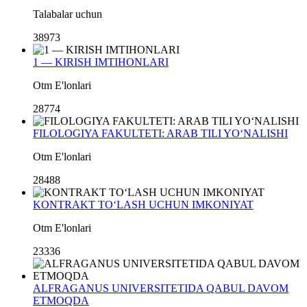
Talabalar uchun
38973
1 — KIRISH IMTIHONLARI
Otm E'lonlari
28774
FILOLOGIYA FAKULTETI: ARAB TILI YO‘NALISHI
Otm E'lonlari
28488
KONTRAKT TO‘LASH UCHUN IMKONIYAT
Otm E'lonlari
23336
ALFRAGANUS UNIVERSITETIDA QABUL DAVOM
ETMOQDA