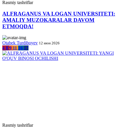
Rasmiy tashriflar
ALFRAGANUS VA LOGAN UNIVERSITETI:
AMALIY MUZOKARALAR DAVOM
ETMOQDA!
Otabek Turdiboyev
12 июн 2026
4
8
9
11
16
17
Rasmiy tashriflar