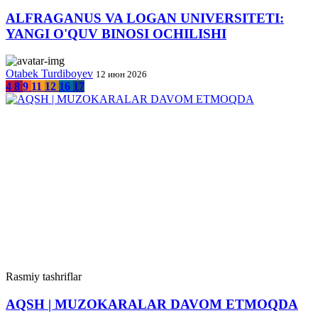
ALFRAGANUS VA LOGAN UNIVERSITETI:
YANGI O'QUV BINOSI OCHILISHI
Otabek Turdiboyev
12 июн 2026
4
8
9
11
12
16
17
Rasmiy tashriflar
AQSH | MUZOKARALAR DAVOM ETMOQDA