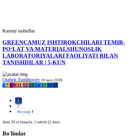
Rasmiy tashriflar
GREENCAMUZ ISHTIROKCHILARI TEMIR-
PO‘LAT VA MATERIALSHUNOSLIK
LABORATORIYALARI FAOLIYATI BILAN
TANISHDILAR | 5-KUN
Otabek Turdiboyev
10 июл 2026
6
7
8
9
11
12
13
14
15
16
17
1
2
Keyingi
Jami 20 ta maqola, 1-sahifa (2 dan)
Bo'limlar