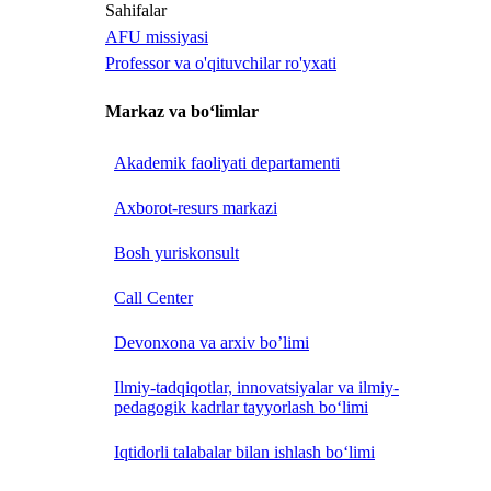
Sahifalar
AFU missiyasi
Professor va o'qituvchilar ro'yxati
Markaz va bo‘limlar
Akademik faoliyati departamenti
Axborot-resurs markazi
Bosh yuriskonsult
Call Center
Devonxona va arxiv bo’limi
Ilmiy-tadqiqotlar, innovatsiyalar va ilmiy-
pedagogik kadrlar tayyorlash bo‘limi
Iqtidorli talabalar bilan ishlash bo‘limi