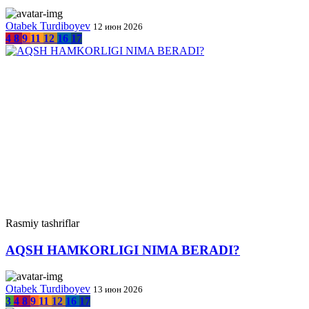
Otabek Turdiboyev
12 июн 2026
4
8
9
11
12
16
17
Rasmiy tashriflar
AQSH HAMKORLIGI NIMA BERADI?
Otabek Turdiboyev
13 июн 2026
3
4
8
9
11
12
16
17