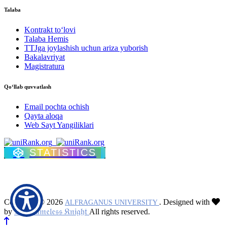
Talaba
Kontrakt to‘lovі
Talaba Hemis
TTJga joylashish uchun ariza yuborish
Bakalavriyat
Magistratura
Qo‘llab quvvatlash
Email pochta ochish
Qayta aloqa
Web Sayt Yangiliklari
STATISTICS
Copyright © 2026
. Designed with
ALFRAGANUS UNIVERSITY
𝔗𝔥𝔢 𝔑𝔞𝔪𝔢𝔩𝔢𝔰𝔰 𝔎𝔫𝔦𝔤𝔥𝔱
by
All rights reserved.