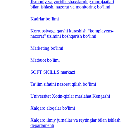
Jismoniy va yuridik shaxslarning murojaatlari
bilan ishlash, nazorat va monitoring bo‘limi
Kadrlar bo‘limi
Korrupsiyaga qarshi kurashish “komplayens-
nazorat” tizimini boshqarish bo‘limi
Marketing bo'limi
Matbuot bo'limi
SOFT SKILLS markazi
Ta’lim sifatini nazorat qilish bo‘limi
Universitet Xotin-qizlar maslahat Kengashi
Xalqaro aloqalar bo'limi
Xalqaro ilmiy jurnallar va reytinglar bilan ishlash
departamenti