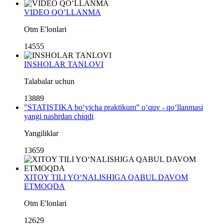
VIDEO QO’LLANMA
Otm E'lonlari
14555
INSHOLAR TANLOVI
Talabalar uchun
13889
”STATISTIKA bo‘yicha praktikum” o‘quv - qo‘llanmasi
yangi nashrdan chiqdi
Yangiliklar
13659
XITOY TILI YO‘NALISHIGA QABUL DAVOM
ETMOQDA
Otm E'lonlari
12629