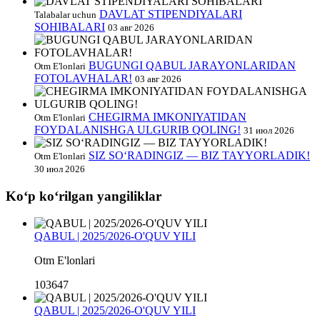
DAVLAT STIPENDIYALARI
Talabalar uchun
SOHIBALARI
03 авг 2026
BUGUNGI QABUL JARAYONLARIDAN
Otm E'lonlari
FOTOLAVHALAR!
03 авг 2026
CHEGIRMA IMKONIYATIDAN
Otm E'lonlari
FOYDALANISHGA ULGURIB QOLING!
31 июл 2026
SIZ SO‘RADINGIZ — BIZ TAYYORLADIK!
Otm E'lonlari
30 июл 2026
Koʻp koʻrilgan yangiliklar
QABUL | 2025/2026-O'QUV YILI
Otm E'lonlari
103647
QABUL | 2025/2026-O'QUV YILI