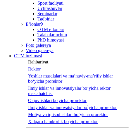
Sport faoliyati
screen
Uchrashuvlar
reader
Seminarlar
to
Tadbirlar
help
Eʼlonlar
you
OTM eʼlonlari
navigate
Talabalar uchun
and
PhD himoyasi
interact
Foto galereya
with
Video galereya
the
OTM tuzilmasi
content.
Rahbariyat
Rektor
Yoshlar masalalari va ma’naviy-ma’rifiy ishlar
bo‘yicha prorektor
Ilmiy ishlar va innovatsiyalar bo‘yicha rektor
maslahatchisi
O'quv ishlari bo'yicha prorektor
Ilmiy ishlar va innovatsiyalar bo`yicha prorektor
Moliya va iqtisod ishlari bo‘yicha prorektor
Xalqaro hamkorlik bo'yicha prorektor