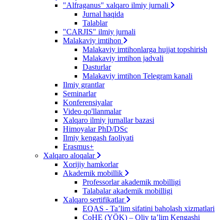
"Alfraganus" xalqaro ilmiy jurnali
Jurnal haqida
Talablar
"CARJIS" ilmiy jurnali
Malakaviy imtihon
Malakaviy imtihonlarga hujjat topshirish
Malakaviy imtihon jadvali
Dasturlar
Malakaviy imtihon Telegram kanali
Ilmiy grantlar
Seminarlar
Konferensiyalar
Video qo'llanmalar
Xalqaro ilmiy jurnallar bazasi
Himoyalar PhD/DSc
Ilmiy kengash faoliyati
Erasmus+
Xalqaro aloqalar
Xorijiy hamkorlar
Akademik mobillik
Professorlar akademik mobilligi
Talabalar akademik mobilligi
Xalqaro sertifikatlar
EQAS - Ta’lim sifatini baholash xizmatlari
CoHE (YÖK) – Oliy ta’lim Kengashi