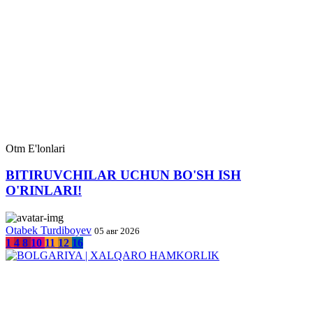
Otm E'lonlari
BITIRUVCHILAR UCHUN BO'SH ISH
O'RINLARI!
Otabek Turdiboyev
05 авг 2026
1
4
8
10
11
12
16