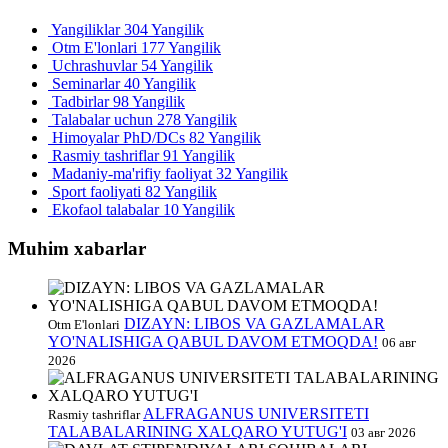
Yangiliklar
304 Yangilik
Otm E'lonlari
177 Yangilik
Uchrashuvlar
54 Yangilik
Seminarlar
40 Yangilik
Tadbirlar
98 Yangilik
Talabalar uchun
278 Yangilik
Himoyalar PhD/DCs
82 Yangilik
Rasmiy tashriflar
91 Yangilik
Madaniy-ma'rifiy faoliyat
32 Yangilik
Sport faoliyati
82 Yangilik
Ekofaol talabalar
10 Yangilik
Muhim xabarlar
DIZAYN: LIBOS VA GAZLAMALAR
Otm E'lonlari
YO'NALISHIGA QABUL DAVOM ETMOQDA!
06 авг
2026
ALFRAGANUS UNIVERSITETI
Rasmiy tashriflar
TALABALARINING XALQARO YUTUG'I
03 авг 2026