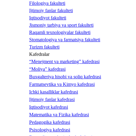
Filologiya fakulteti
Ijtimoiy fanlar fakulteti
Iqtisodiyot fakulteti
Jismoniy tarbiya va sport fakulteti
Raqamli texnologiyalar fakulteti
Stomatologiya va farmatsiya fakulteti
Turizm fakulteti
Kafedralar
“Menejment va marketing” kafedrasi
“Moliya” kafedrasi
Buxgalteriya hisobi va soliq kafedrasi
Farmatsevtika va Kimyo kafedrasi
Ichki kasalliklar kafedrasi
Ijtimoiy fanlar kafedrasi
Iqtisodiyot kafedrasi
Matematika va Fizika kafedrasi
Pedagogika kafedrasi
Psixologiya kafedrasi