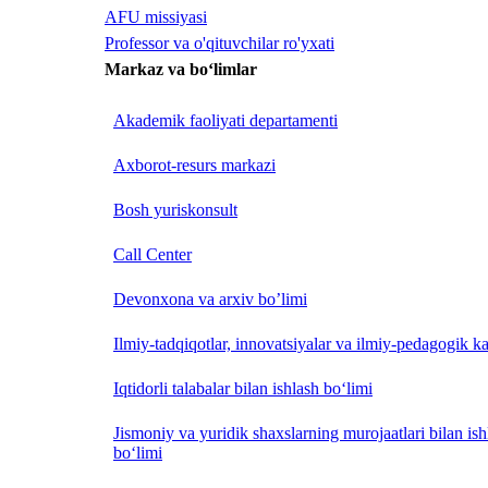
AFU missiyasi
Professor va o'qituvchilar ro'yxati
Markaz va bo‘limlar
Akademik faoliyati departamenti
Axborot-resurs markazi
Bosh yuriskonsult
Call Center
Devonxona va arxiv bo’limi
Ilmiy-tadqiqotlar, innovatsiyalar va ilmiy-pedagogik ka
Iqtidorli talabalar bilan ishlash bo‘limi
Jismoniy va yuridik shaxslarning murojaatlari bilan is
bo‘limi