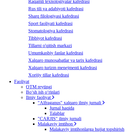
Raqamli texnologiyalar kafedrasi
Rus tili va adabiyoti kafedrasi
Sharq filologiyasi kafedrasi
Sport faoliyati kafedrasi
Stomatologiya kafedrasi
Tibbiyot kafedrasi
Tillarni o'qitish markazi
Umumkasbiy fanlar kafedrasi
Xalqaro munosabatlar va tarix kafedrasi
Xalqaro turizm menejmenti kafedrasi
Xorijiy tillar kafedrasi
Faoliyat
OTM reytingi
Bo‘sh ish o‘rinlari
Ilmiy faoliyat
"Alfraganus" xalqaro ilmiy jurnali
Jurnal haqida
Talablar
"CARJIS" ilmiy jurnali
Malakaviy imtihon
Malakaviy imtihonlarga hujjat topshirish