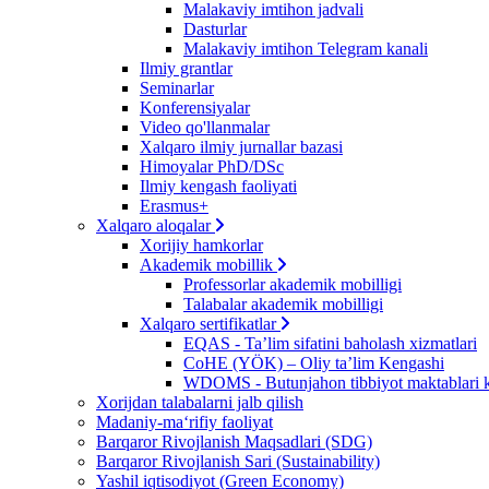
Malakaviy imtihon jadvali
Dasturlar
Malakaviy imtihon Telegram kanali
Ilmiy grantlar
Seminarlar
Konferensiyalar
Video qo'llanmalar
Xalqaro ilmiy jurnallar bazasi
Himoyalar PhD/DSc
Ilmiy kengash faoliyati
Erasmus+
Xalqaro aloqalar
Xorijiy hamkorlar
Akademik mobillik
Professorlar akademik mobilligi
Talabalar akademik mobilligi
Xalqaro sertifikatlar
EQAS - Ta’lim sifatini baholash xizmatlari
CoHE (YÖK) – Oliy ta’lim Kengashi
WDOMS - Butunjahon tibbiyot maktablari k
Xorijdan talabalarni jalb qilish
Madaniy-ma‘rifiy faoliyat
Barqaror Rivojlanish Maqsadlari (SDG)
Barqaror Rivojlanish Sari (Sustainability)
Yashil iqtisodiyot (Green Economy)