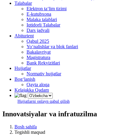
Talabalar
Elektron ta‘lim tizimi
E-kutubxona
Malaka talablari
Iqtidorli Talabalar
Dars jadvali
Abiturient
Qabul 2025
Yo‘nalishlar va blok fanlari
Bakalavriyat
Magistratura
Bank Rekvizitlari
Hujjatlar
Normativ hujjatlar
Bog‘lanish
Qayta aloqa
Kelajakka Qadam
Hujjatlarni onlayn qabul qilish
Innovatsiyalar va infratuzilma
Bosh sahifa
Tegishli maqsad