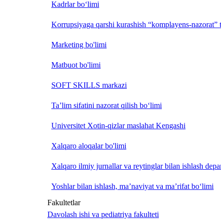
Kadrlar bo‘limi
Korrupsiyaga qarshi kurashish “komplayens-nazorat” t
Marketing bo'limi
Matbuot bo'limi
SOFT SKILLS markazi
Ta’lim sifatini nazorat qilish bo‘limi
Universitet Xotin-qizlar maslahat Kengashi
Xalqaro aloqalar bo'limi
Xalqaro ilmiy jurnallar va reytinglar bilan ishlash depa
Yoshlar bilan ishlash, ma’naviyat va ma’rifat bo‘limi
Fakultetlar
Davolash ishi va pediatriya fakulteti