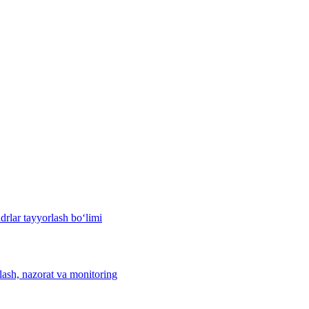
drlar tayyorlash bo‘limi
hlash, nazorat va monitoring