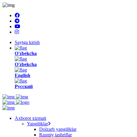
Saytga kirish
O'zbekcha
O'zbekcha
English
Русский
Axborot xizmati
Yangiliklar
Dolzarb yangiliklar
Rasmiy tashriflar