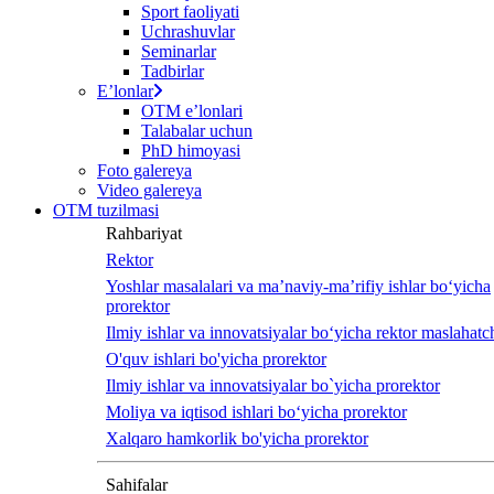
Sport faoliyati
Uchrashuvlar
Seminarlar
Tadbirlar
Eʼlonlar
OTM eʼlonlari
Talabalar uchun
PhD himoyasi
Foto galereya
Video galereya
OTM tuzilmasi
Rahbariyat
Rektor
Yoshlar masalalari va ma’naviy-ma’rifiy ishlar bo‘yicha
prorektor
Ilmiy ishlar va innovatsiyalar bo‘yicha rektor maslahatch
O'quv ishlari bo'yicha prorektor
Ilmiy ishlar va innovatsiyalar bo`yicha prorektor
Moliya va iqtisod ishlari bo‘yicha prorektor
Xalqaro hamkorlik bo'yicha prorektor
Sahifalar